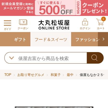
0
クーポン
ログイン
カート
ガイド
ギフト
フード＆スイーツ
ファッション
TOP
お取り寄せグルメ
和菓子
最中
俵屋もなか２５個