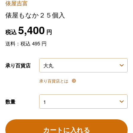
俵屋吉富
俵屋もなか２５個入
5,400
税込
円
送料：税込
495
円
承り百貨店
承り百貨店とは
数量
カートに入れる