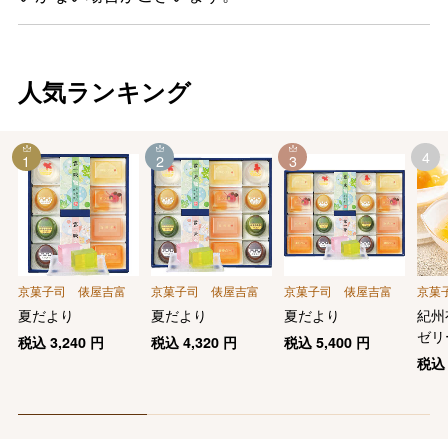
人気ランキング
4
1
2
3
京菓子司 俵屋吉富
京菓子司 俵屋吉富
京菓子司 俵屋吉富
京菓
夏だより
夏だより
夏だより
紀州
ゼリ
税込
3,240
円
税込
4,320
円
税込
5,400
円
税