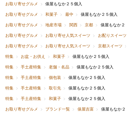
お取り寄せグルメ
俵屋もなか２５個入
お取り寄せグルメ
和菓子
最中
俵屋もなか２５個入
お取り寄せグルメ
地産市場
関西
京都
俵屋もなか２５
バレンタインチョコレート
お取り寄せグルメ
お取り寄せ人気スイーツ
お配りスイーツ
フード＆スイーツ
ホワイトデー
お取り寄せグルメ
お取り寄せ人気スイーツ
京都スイーツ
大丸・松坂屋のギフト
ビューティー
母の日
特集
お盆・お供え
和菓子
俵屋もなか２５個入
ファッション
出産内祝い
特集
手土産特集
老舗・名品
俵屋もなか２５個入
父の日
特集
手土産特集
個包装
俵屋もなか２５個入
ホーム＆インテリア
結婚内祝い
お中元
特集
手土産特集
取引先
俵屋もなか２５個入
ベビー＆キッズ
お香典返し
特集
手土産特集
和菓子
俵屋もなか２５個入
敬老の日
お取り寄せグルメ
ブランド一覧
俵屋吉富
俵屋もなか２５
快気祝い
お歳暮
入学内祝い
おせち料理