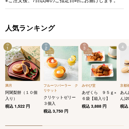
人気ランキング
4
1
2
3
満月
フルーツパーラー ク
みやび堂
京都
リケット
阿闍梨餅（１０個
あぜくら ９５ｇ×
あん
クリケットゼリー
入り）
６袋【箱入り】
ん)2
３個入
税込
1,522
円
税込
3,888
円
税
税込
3,750
円