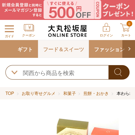
0
クーポン
ログイン
カート
ガイド
ギフト
フード＆スイーツ
ファッション
TOP
お取り寄せグルメ
和菓子
煎餅・おかき
本わらび