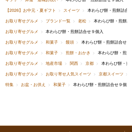
バレンタインチョコレート
【2026】お中元・夏ギフト
スイーツ
本わらび餅・煎餅詰合
フード＆スイーツ
ホワイトデー
お取り寄せグルメ
ブランド一覧
老松
本わらび餅・煎餅詰
大丸・松坂屋のギフト
ビューティー
母の日
お取り寄せグルメ
本わらび餅・煎餅詰合せ９個入
ファッション
出産内祝い
お取り寄せグルメ
和菓子
饅頭
本わらび餅・煎餅詰合せ９
父の日
お取り寄せグルメ
和菓子
煎餅・おかき
本わらび餅・煎餅
ホーム＆インテリア
結婚内祝い
お中元
お取り寄せグルメ
地産市場
関西
京都
本わらび餅・煎
ベビー＆キッズ
お香典返し
お取り寄せグルメ
お取り寄せ人気スイーツ
京都スイーツ
敬老の日
特集
お盆・お供え
和菓子
本わらび餅・煎餅詰合せ９個入
快気祝い
お歳暮
入学内祝い
おせち料理
クリスマスケーキ