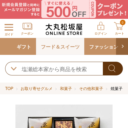
0
クーポン
ログイン
カート
ガイド
ギフト
フード＆スイーツ
ファッション
TOP
お取り寄せグルメ
和菓子
その他和菓子
焼菓子・