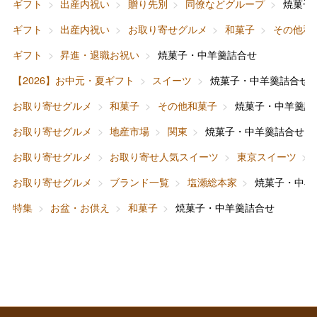
ギフト
出産内祝い
贈り先別
同僚などグループ
焼菓子
バレンタインチョコレート
ギフト
出産内祝い
お取り寄せグルメ
和菓子
その他和
フード＆スイーツ
ホワイトデー
ギフト
昇進・退職お祝い
焼菓子・中羊羹詰合せ
大丸・松坂屋のギフト
ビューティー
母の日
【2026】お中元・夏ギフト
スイーツ
焼菓子・中羊羹詰合せ
ファッション
出産内祝い
お取り寄せグルメ
和菓子
その他和菓子
焼菓子・中羊羹詰
父の日
お取り寄せグルメ
地産市場
関東
焼菓子・中羊羹詰合せ
ホーム＆インテリア
結婚内祝い
お中元
お取り寄せグルメ
お取り寄せ人気スイーツ
東京スイーツ
ベビー＆キッズ
お香典返し
お取り寄せグルメ
ブランド一覧
塩瀬総本家
焼菓子・中羊
敬老の日
特集
お盆・お供え
和菓子
焼菓子・中羊羹詰合せ
快気祝い
お歳暮
入学内祝い
おせち料理
クリスマスケーキ