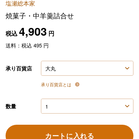
塩瀬総本家
焼菓子・中羊羹詰合せ
4,903
税込
円
送料：税込
495
円
承り百貨店
承り百貨店とは
数量
カートに入れる