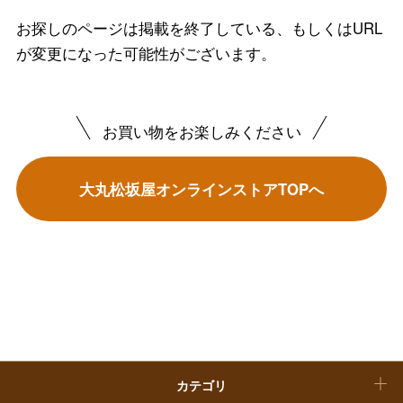
フード＆スイーツ
お探しのページは掲載を終了している、もしくはURL
ホワイトデー
が変更になった可能性がございます。
大丸・松坂屋のギフト
ビューティー
母の日
ファッション
出産内祝い
父の日
お買い物をお楽しみください
ホーム＆インテリア
結婚内祝い
お中元
大丸松坂屋オンラインストアTOPへ
ベビー＆キッズ
お香典返し
敬老の日
快気祝い
お歳暮
入学内祝い
おせち料理
クリスマスケーキ
カテゴリ
福袋