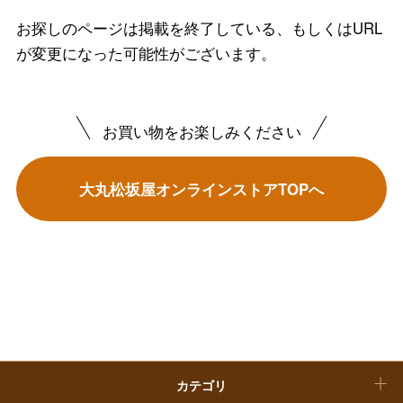
フード＆スイーツ
お探しのページは掲載を終了している、もしくはURL
ホワイトデー
が変更になった可能性がございます。
大丸・松坂屋のギフト
ビューティー
母の日
ファッション
出産内祝い
父の日
お買い物をお楽しみください
ホーム＆インテリア
結婚内祝い
お中元
大丸松坂屋オンラインストアTOPへ
ベビー＆キッズ
お香典返し
敬老の日
快気祝い
お歳暮
入学内祝い
おせち料理
クリスマスケーキ
カテゴリ
福袋