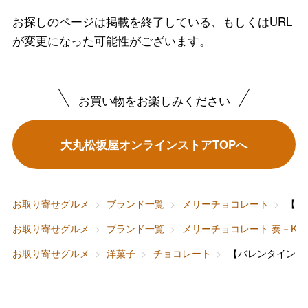
お探しのページは掲載を終了している、もしくはURL
が変更になった可能性がございます。
バレンタインチョコレート
フード＆スイーツ
ホワイトデー
お買い物をお楽しみください
大丸・松坂屋のギフト
ビューティー
母の日
大丸松坂屋オンラインストアTOPへ
ファッション
出産内祝い
父の日
ホーム＆インテリア
結婚内祝い
お中元
お取り寄せグルメ
ブランド一覧
メリーチョコレート
【バ
ベビー＆キッズ
お香典返し
お取り寄せグルメ
ブランド一覧
メリーチョコレート 奏－KA
敬老の日
お取り寄せグルメ
洋菓子
チョコレート
【バレンタイン】
快気祝い
お歳暮
入学内祝い
おせち料理