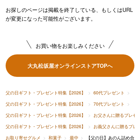
お探しのページは掲載を終了している、もしくはURL
が変更になった可能性がございます。
お買い物をお楽しみください
バレンタインチョコレート
フード＆スイーツ
大丸松坂屋オンラインストアTOPへ
ホワイトデー
大丸・松坂屋のギフト
ビューティー
母の日
ファッション
出産内祝い
父の日ギフト・プレゼント特集【2026】
60代プレゼント
【
父の日
父の日ギフト・プレゼント特集【2026】
70代プレゼント
【
ホーム＆インテリア
結婚内祝い
お中元
父の日ギフト・プレゼント特集【2026】
お父さんに贈るプレゼ
ベビー＆キッズ
お香典返し
父の日ギフト・プレゼント特集【2026】
お義父さんに贈るプレ
敬老の日
お取り寄せグルメ
和菓子
最中
【父の日】あのん詰め合わ
快気祝い