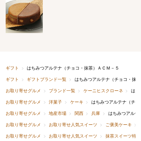
バレンタインチョコレート
ギフト
はちみつアルテナ（チョコ・抹茶）ＡＣＭ－５
フード＆スイーツ
ホワイトデー
ギフト
ギフトブランド一覧
はちみつアルテナ（チョコ・抹茶
大丸・松坂屋のギフト
ビューティー
母の日
お取り寄せグルメ
ブランド一覧
ケーニヒスクローネ
はち
ファッション
出産内祝い
お取り寄せグルメ
洋菓子
ケーキ
はちみつアルテナ（チョ
父の日
お取り寄せグルメ
地産市場
関西
兵庫
はちみつアルテ
ホーム＆インテリア
結婚内祝い
お中元
お取り寄せグルメ
お取り寄せ人気スイーツ
ご褒美ケーキ
ベビー＆キッズ
お香典返し
お取り寄せグルメ
お取り寄せ人気スイーツ
抹茶スイーツ特集
敬老の日