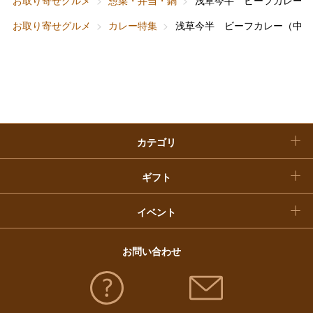
お取り寄せグルメ
惣菜・弁当・鍋
浅草今半 ビーフカレー（
敬老の日
お取り寄せグルメ
カレー特集
浅草今半 ビーフカレー（中辛
快気祝い
お歳暮
入学内祝い
おせち料理
クリスマスケーキ
カテゴリ
福袋
ギフト
イベント
お問い合わせ