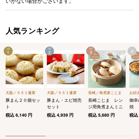
いがない場合がございます。
人気ランキング
4
1
2
3
大阪／５５１蓬莱
大阪／５５１蓬莱
長崎／角煮家こじま
お好
豚まん２０個セッ
豚まん・エビ焼売
長崎こじま レン
御幸
ト
セット
ジ用角煮まんミニ
焼
税込
6,140
円
税込
4,939
円
税込
5,680
円
税