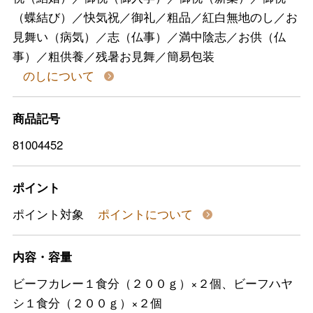
（蝶結び）／快気祝／御礼／粗品／紅白無地のし／お
見舞い（病気）／志（仏事）／満中陰志／お供（仏
事）／粗供養／残暑お見舞／簡易包装
のしについて
商品記号
81004452
ポイント
ポイント対象
ポイントについて
内容・容量
ビーフカレー１食分（２００ｇ）×２個、ビーフハヤ
シ１食分（２００ｇ）×２個