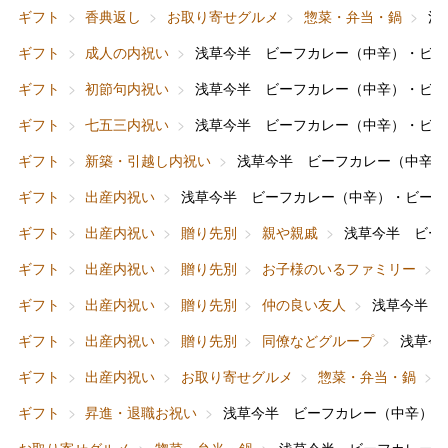
ギフト
香典返し
お取り寄せグルメ
惣菜・弁当・鍋
浅
ギフト
成人の内祝い
浅草今半 ビーフカレー（中辛）・ビー
ギフト
初節句内祝い
浅草今半 ビーフカレー（中辛）・ビー
ギフト
七五三内祝い
浅草今半 ビーフカレー（中辛）・ビー
ギフト
新築・引越し内祝い
浅草今半 ビーフカレー（中辛）
ギフト
出産内祝い
浅草今半 ビーフカレー（中辛）・ビーフ
バレンタインチョコレート
ギフト
出産内祝い
贈り先別
親や親戚
浅草今半 ビー
フード＆スイーツ
ホワイトデー
ギフト
出産内祝い
贈り先別
お子様のいるファミリー
大丸・松坂屋のギフト
ビューティー
母の日
ギフト
出産内祝い
贈り先別
仲の良い友人
浅草今半 
ファッション
出産内祝い
ギフト
出産内祝い
贈り先別
同僚などグループ
浅草今
父の日
ギフト
出産内祝い
お取り寄せグルメ
惣菜・弁当・鍋
ホーム＆インテリア
結婚内祝い
お中元
ギフト
昇進・退職お祝い
浅草今半 ビーフカレー（中辛）・
ベビー＆キッズ
お香典返し