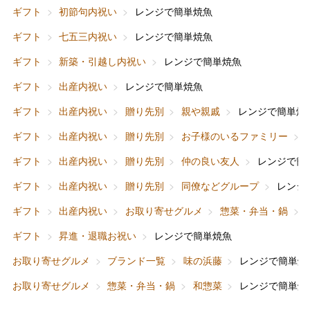
ギフト
初節句内祝い
レンジで簡単焼魚
ギフト
七五三内祝い
レンジで簡単焼魚
ギフト
新築・引越し内祝い
レンジで簡単焼魚
ギフト
出産内祝い
レンジで簡単焼魚
バレンタインチョコレート
ギフト
出産内祝い
贈り先別
親や親戚
レンジで簡単焼
フード＆スイーツ
ホワイトデー
ギフト
出産内祝い
贈り先別
お子様のいるファミリー
大丸・松坂屋のギフト
ビューティー
母の日
ギフト
出産内祝い
贈り先別
仲の良い友人
レンジで簡
ファッション
出産内祝い
ギフト
出産内祝い
贈り先別
同僚などグループ
レンジ
父の日
ギフト
出産内祝い
お取り寄せグルメ
惣菜・弁当・鍋
ホーム＆インテリア
結婚内祝い
お中元
ギフト
昇進・退職お祝い
レンジで簡単焼魚
ベビー＆キッズ
お香典返し
お取り寄せグルメ
ブランド一覧
味の浜藤
レンジで簡単焼
敬老の日
お取り寄せグルメ
惣菜・弁当・鍋
和惣菜
レンジで簡単焼
快気祝い
お歳暮