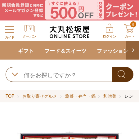
0
クーポン
ログイン
カート
ガイド
ギフト
フード＆スイーツ
ファッション
TOP
お取り寄せグルメ
惣菜・弁当・鍋
和惣菜
レンジ