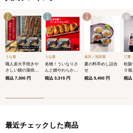
4
1
2
3
うな基
うな基
金沢／浅田屋
三重
職人炭火手焼きや
名物！ういなりさ
夏の料亭めし詰合
松阪
さしい鰻の蒲焼き
んと鰻やわらか煮
せ
０個
とやわらか煮セッ
のお買い得セット
税込
7,300
円
税込
3,315
円
税込
5,400
円
税
ト
最近チェックした商品