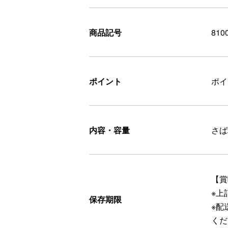
商品記号
810
ポイント
ポ
内容・容量
さば
【賞
※上
保存期限
※配
くだ