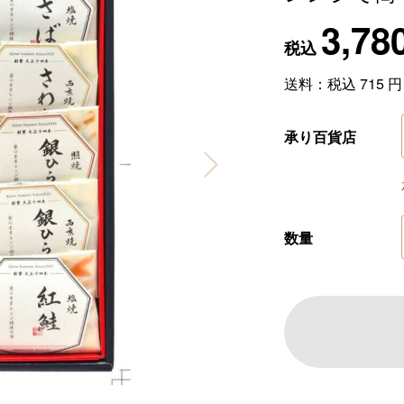
3,78
税込
送料：税込
715
承り百貨店
数量