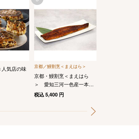
京都／鰻割烹＜まえはら＞
金沢／浅田屋
き人気店の味
京都・鰻割烹＜まえはら
ひんやり金沢お
＞ 愛知三河一色産一本う
税込
4,320
円
なぎ蒲焼
税込
5,400
円