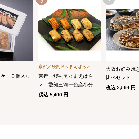
3
京都／鰻割烹＜まえはら＞
大阪お好み焼
ッケ１０個入り
京都・鰻割烹＜まえはら
比べセット
＞ 愛知三河一色産小分け
円
税込
3,564
円
うなぎおこわ
税込
5,400
円