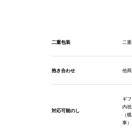
二重包装
二重
抱き合わせ
他商
ギフ
内祝
対応可能のし
（蝶
事）