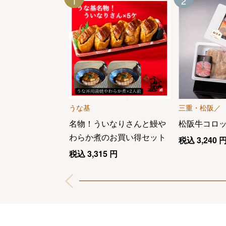
1
2
うな基
三重・松阪／
名物！ういなりさんと鰻や
松阪牛コロ
わらか煮のお買い得セット
税込
3,240
税込
3,315
円