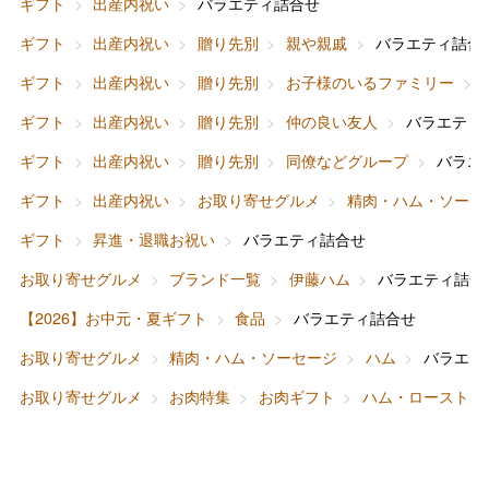
ギフト
出産内祝い
バラエティ詰合せ
ギフト
出産内祝い
贈り先別
親や親戚
バラエティ詰合
ギフト
出産内祝い
贈り先別
お子様のいるファミリー
バレンタインチョコレート
ギフト
出産内祝い
贈り先別
仲の良い友人
バラエティ
フード＆スイーツ
ホワイトデー
ギフト
出産内祝い
贈り先別
同僚などグループ
バラエ
大丸・松坂屋のギフト
ビューティー
母の日
ギフト
出産内祝い
お取り寄せグルメ
精肉・ハム・ソーセ
ファッション
出産内祝い
ギフト
昇進・退職お祝い
バラエティ詰合せ
父の日
お取り寄せグルメ
ブランド一覧
伊藤ハム
バラエティ詰合
ホーム＆インテリア
結婚内祝い
お中元
【2026】お中元・夏ギフト
食品
バラエティ詰合せ
ベビー＆キッズ
お香典返し
お取り寄せグルメ
精肉・ハム・ソーセージ
ハム
バラエテ
敬老の日
お取り寄せグルメ
お肉特集
お肉ギフト
ハム・ローストビ
快気祝い
お歳暮
入学内祝い
おせち料理