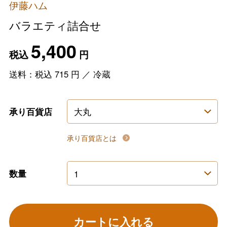
伊藤ハム
バラエティ詰合せ
5,400
税込
円
送料：税込
715
円
／
冷蔵
承り百貨店
承り百貨店とは
数量
カートに入れる