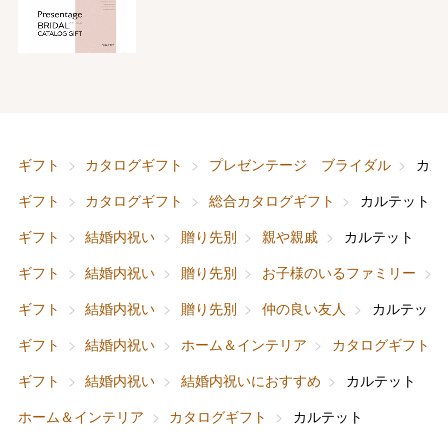
バレンタインチョコレート
ギフト
カタログギフト
プレゼンテージ ブライダル
カル
フード＆スイーツ
ホワイトデー
ギフト
カタログギフト
総合カタログギフト
カルテット
大丸・松坂屋のギフト
ビューティー
母の日
ギフト
結婚内祝い
贈り先別
親や親戚
カルテット
ファッション
出産内祝い
ギフト
結婚内祝い
贈り先別
お子様のいるファミリー
父の日
ギフト
結婚内祝い
贈り先別
仲の良い友人
カルテット
ホーム＆インテリア
結婚内祝い
お中元
ギフト
結婚内祝い
ホーム＆インテリア
カタログギフト
ベビー＆キッズ
お香典返し
ギフト
結婚内祝い
結婚内祝いにおすすめ
カルテット
敬老の日
ホーム＆インテリア
カタログギフト
カルテット
快気祝い
お歳暮