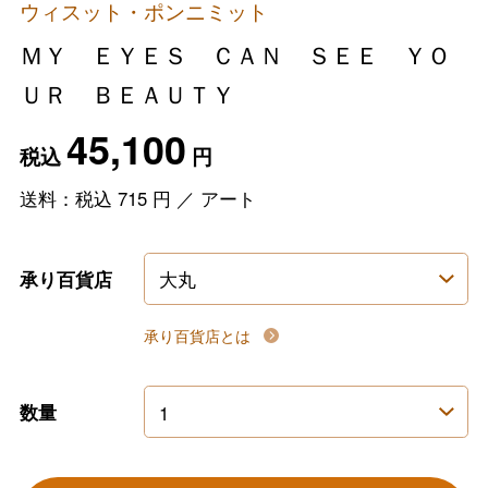
ウィスット・ポンニミット
ＭＹ ＥＹＥＳ ＣＡＮ ＳＥＥ ＹＯ
ＵＲ ＢＥＡＵＴＹ
45,100
税込
円
送料：税込
715
円
／
アート
承り百貨店
承り百貨店とは
数量