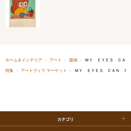
ホワイトデー
大丸・松坂屋のギフト
ビューティー
母の日
ファッション
出産内祝い
父の日
ホーム＆インテリア
結婚内祝い
お中元
ベビー＆キッズ
お香典返し
ホーム＆インテリア
アート
版画
ＭＹ ＥＹＥＳ ＣＡ
敬老の日
特集
アートヴィラ マーケット
ＭＹ ＥＹＥＳ ＣＡＮ 
快気祝い
お歳暮
入学内祝い
おせち料理
クリスマスケーキ
カテゴリ
福袋