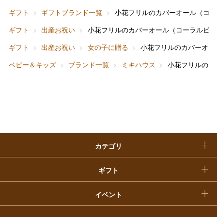
父の日
ギフト
ギフトブランド一覧
小花フリルのカバーオール（コー
ホーム＆インテリア
結婚内祝い
お中元
ギフト
出産お祝い
小花フリルのカバーオール（コーラルピン
ベビー＆キッズ
お香典返し
ギフト
出産お祝い
女の子に贈る
小花フリルのカバーオー
敬老の日
ベビー＆キッズ
ブランド一覧
ミキハウス
小花フリルのカ
快気祝い
お歳暮
入学内祝い
おせち料理
クリスマスケーキ
カテゴリ
福袋
ギフト
イベント