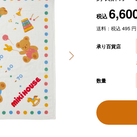
6,60
税込
送料：税込
495
円
承り百貨店
数量