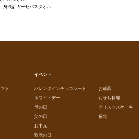
身長計ガーゼバスタオル
イベント
ギフト
バレンタインチョコレート
お歳暮
ホワイトデー
おせち料理
母の日
クリスマスケーキ
父の日
福袋
お中元
敬老の日