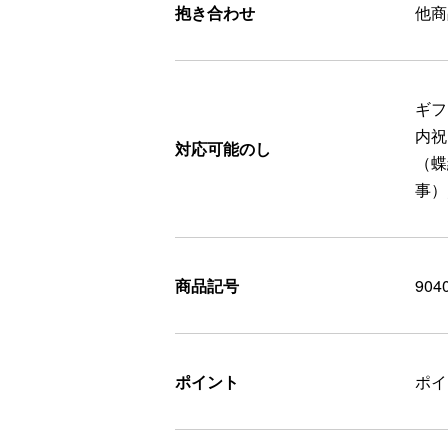
抱き合わせ
他商
ギフ
内祝
対応可能のし
（蝶
事）
商品記号
904
ポイント
ポ