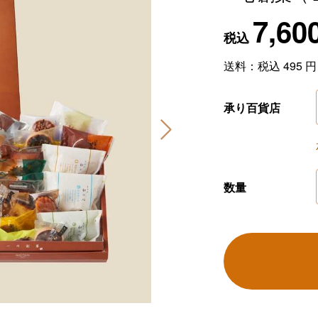
7,60
税込
送料：税込
495
円
承り百貨店
数量