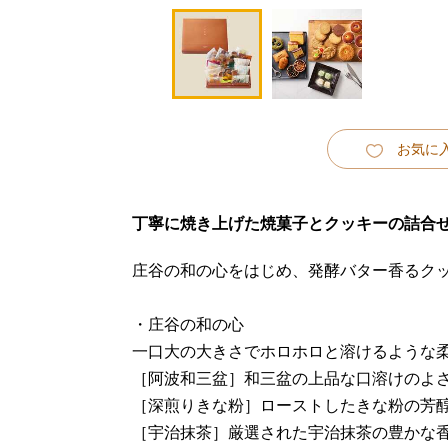
お気に
丁寧に焼き上げた焼菓子とクッキーの詰合
庄谷の和の心をはじめ、発酵バター香るク
・庄谷の和の心
一口大の大きさでホロホロと溶けるような
［阿波和三盆］和三盆の上品な口溶けのよ
［深煎りきな粉］ローストしたきな粉の芳
［宇治抹茶］厳選された宇治抹茶の豊かな