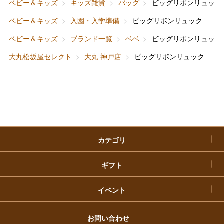
ベビー＆キッズ
キッズ雑貨
バッグ
ビッグリボンリュック
ホーム＆インテリア
結婚内祝い
お中元
ベビー＆キッズ
入園・入学準備
ビッグリボンリュック
ベビー＆キッズ
お香典返し
ベビー＆キッズ
ブランド一覧
ベベ
ビッグリボンリュック
敬老の日
大丸松坂屋セレクト
大丸 神戸店
ビッグリボンリュック
快気祝い
お歳暮
入学内祝い
おせち料理
クリスマスケーキ
カテゴリ
福袋
ギフト
イベント
お問い合わせ