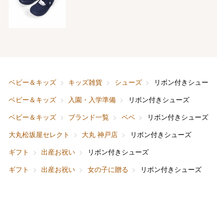
バレンタインチョコレート
フード＆スイーツ
ホワイトデー
大丸・松坂屋のギフト
ビューティー
母の日
ベビー＆キッズ
キッズ雑貨
シューズ
リボン付きシューズ
ファッション
出産内祝い
ベビー＆キッズ
入園・入学準備
リボン付きシューズ
父の日
ベビー＆キッズ
ブランド一覧
ベベ
リボン付きシューズ
ホーム＆インテリア
結婚内祝い
お中元
大丸松坂屋セレクト
大丸 神戸店
リボン付きシューズ
ベビー＆キッズ
お香典返し
ギフト
出産お祝い
リボン付きシューズ
敬老の日
ギフト
出産お祝い
女の子に贈る
リボン付きシューズ
快気祝い
お歳暮
入学内祝い
おせち料理