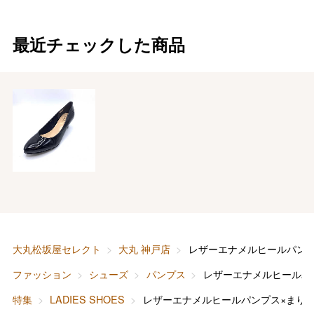
最近チェックした商品
バレンタインチョコレート
フード＆スイーツ
ホワイトデー
大丸・松坂屋のギフト
ビューティー
母の日
ファッション
出産内祝い
父の日
大丸松坂屋セレクト
大丸 神戸店
レザーエナメルヒールパンプ
ホーム＆インテリア
結婚内祝い
お中元
ファッション
シューズ
パンプス
レザーエナメルヒールパ
ベビー＆キッズ
お香典返し
特集
LADIES SHOES
レザーエナメルヒールパンプス×まり
敬老の日