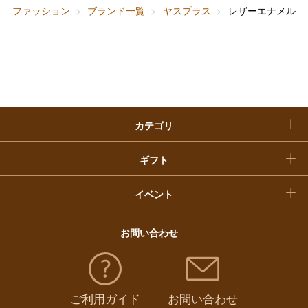
ファッション
ブランド一覧
ヤスプラス
レザーエナメルヒ
快気祝い
お歳暮
入学内祝い
おせち料理
クリスマスケーキ
カテゴリ
福袋
ギフト
イベント
お問い合わせ
ご利用ガイド
お問い合わせ