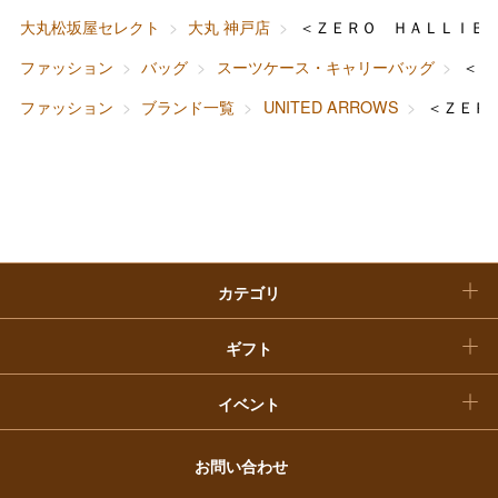
ホーム＆インテリア
結婚内祝い
お中元
大丸松坂屋セレクト
大丸 神戸店
＜ＺＥＲＯ ＨＡＬＬＩＢ
ベビー＆キッズ
お香典返し
ファッション
バッグ
スーツケース・キャリーバッグ
＜Ｚ
敬老の日
ファッション
ブランド一覧
UNITED ARROWS
＜ＺＥＲ
快気祝い
お歳暮
入学内祝い
おせち料理
クリスマスケーキ
カテゴリ
福袋
ギフト
イベント
お問い合わせ