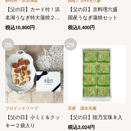
【父の日】カード付！浜
【父の日】京料理六盛
名湖うなぎ特大蒲焼２人
国産うなぎ蒲焼セット
前（２１０ｇｘ２尾）
税込10,800円
税込5,400円
28
29
フロインドリーブ
宗家 源吉兆庵
【父の日】小ミミ＆クッ
【父の日】陸乃宝珠８入
キー２袋入り
税込3,024円