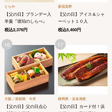
とらや
新宿高野
【父の日】ブランデー入
【父の日】アイス＆シャ
羊羹『琥珀のしらべ』
ーベット１０入
税込2,376円
税込5,400円
16
17
大阪／道頓堀 今井
静岡県・浜名湖産
【父の日】父の日点心
【父の日】カード付！浜