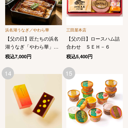
浜名湖うなぎ／やわら華
三田屋本店
【父の日】匠たちの浜名
【父の日】ロースハム詰
湖うなぎ「やわら華」
合わせ ＳＥＨ－６
長蒲焼 １８０ｇ×２尾セ
税込7,000円
税込5,400円
ット
14
15