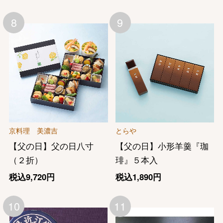
8
9
京料理 美濃吉
とらや
【父の日】父の日八寸
【父の日】小形羊羹『珈
（２折）
琲』５本入
税込9,720円
税込1,890円
10
11