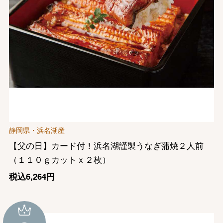
静岡県・浜名湖産
【父の日】カード付！浜名湖謹製うなぎ蒲焼２人前
（１１０ｇカットｘ２枚）
税込6,264円