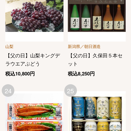
山梨
新潟県／朝日酒造
【父の日】山梨キングデ
【父の日】久保田５本セ
ラウエアぶどう
ット
税込10,800円
税込8,250円
24
25