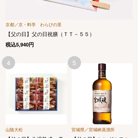
京都／京・料亭 わらびの里
【父の日】父の日祝膳（ＴＴ－５５）
税込5,940円
4
5
山陰大松
宮城県／宮城峡蒸溜所