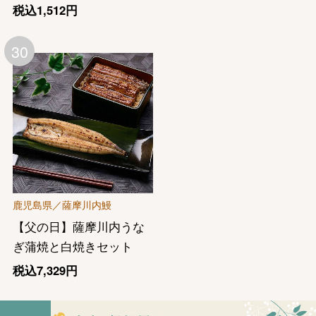
税込1,512円
30
バレンタインチョコレート
フード＆スイーツ
ホワイトデー
大丸・松坂屋のギフト
ビューティー
母の日
ファッション
出産内祝い
父の日
鹿児島県／薩摩川内鰻
ホーム＆インテリア
結婚内祝い
【父の日】薩摩川内うな
お中元
ぎ蒲焼と白焼きセット
ベビー＆キッズ
お香典返し
敬老の日
税込7,329円
快気祝い
お歳暮