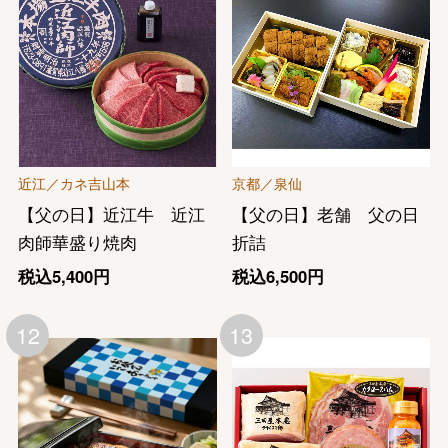
近江／カネ吉山本
京都／泉仙
【父の日】近江牛 近江
【父の日】老舗 父の日
肉師華盛り焼肉
折詰
税込5,400円
税込6,500円
12
13