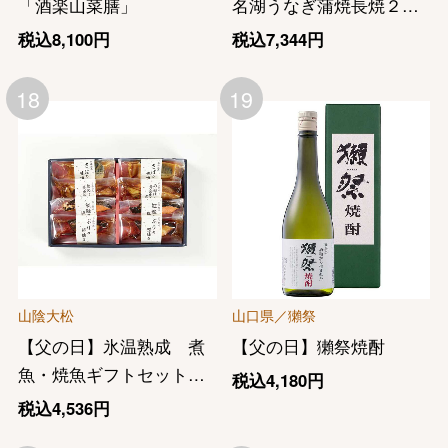
「酒楽山菜膳」
名湖うなぎ蒲焼長焼２人
前（１１０ｇｘ２尾）
税込8,100円
税込7,344円
18
19
山陰大松
山口県／獺祭
【父の日】氷温熟成 煮
【父の日】獺祭焼酎
魚・焼魚ギフトセット８
税込4,180円
切
税込4,536円