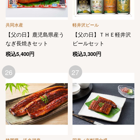
共同水産
軽井沢ビール
【父の日】鹿児島県産う
【父の日】ＴＨＥ軽井沢
なぎ長焼きセット
ビールセット
税込5,400円
税込3,300円
26
27
静岡県・浜名湖産
国産／京料理六盛