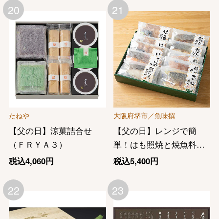
20
21
たねや
大阪府堺市／魚味撰
【父の日】涼菓詰合せ
【父の日】レンジで簡
（ＦＲＹＡ３）
単！はも照焼と焼魚料理
セット
税込4,060円
税込5,400円
22
23