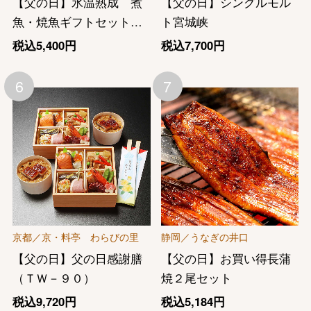
【父の日】氷温熟成 煮
【父の日】シングルモル
魚・焼魚ギフトセット１
ト宮城峡
０切
税込5,400円
税込7,700円
6
7
京都／京・料亭 わらびの里
静岡／うなぎの井口
【父の日】父の日感謝膳
【父の日】お買い得長蒲
（ＴＷ－９０）
焼２尾セット
税込9,720円
税込5,184円