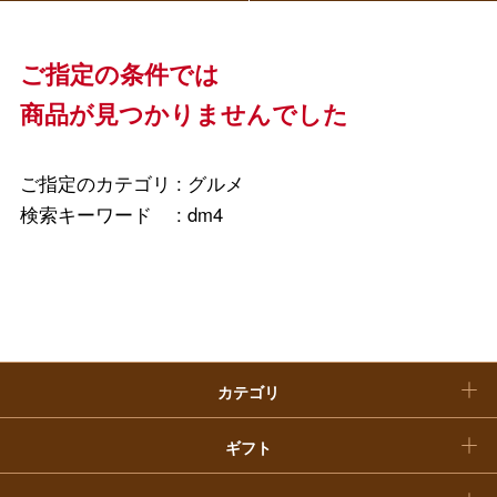
母の日
ファッション
出産内祝い
父の日
ご指定の条件では
ホーム＆インテリア
結婚内祝い
商品が見つかりませんでした
お中元
ベビー＆キッズ
お香典返し
敬老の日
ご指定のカテゴリ :
グルメ
快気祝い
検索キーワード :
dm4
お歳暮
入学内祝い
おせち料理
クリスマスケーキ
カテゴリ
福袋
ギフト