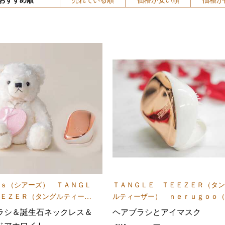
ｓ（シアーズ） ＴＡＮＧＬ
ＴＡＮＧＬＥ ＴＥＥＺＥＲ（タン
ＥＺＥＲ（タングルティーザ
ルティーザー） ｎｅｒｕｇｏｏ（
ルグー）
ラシ＆誕生石ネックレス＆
ヘアブラシとアイマスク