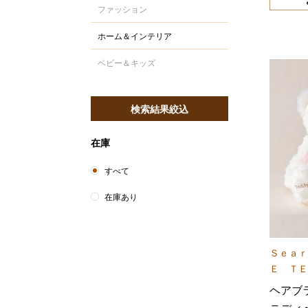
ファッション
ホーム＆インテリア
ベビー＆キッズ
検索結果絞込
在庫
すべて
在庫あり
Ｓｅａｒ
Ｅ ＴＥ
ー）
ヘアブ