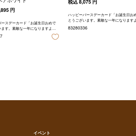
ベアホワイト
税込
8,075
円
,895
円
ハッピーバースデーカード「お誕生日お
とうございます。素敵な一年になります
バースデーカード「お誕生日おめで
に。」の印字が入ります。
83280336
います。素敵な一年になりますよう
印字が入ります。
7
イベント