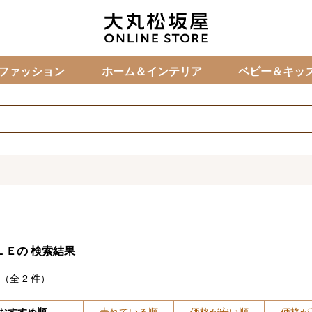
カ
ファッション
ホーム＆インテリア
ベビー＆キッ
ＬＥの
検索結果
（全
2
件）
おすすめ順
売れている順
価格が安い順
価格が