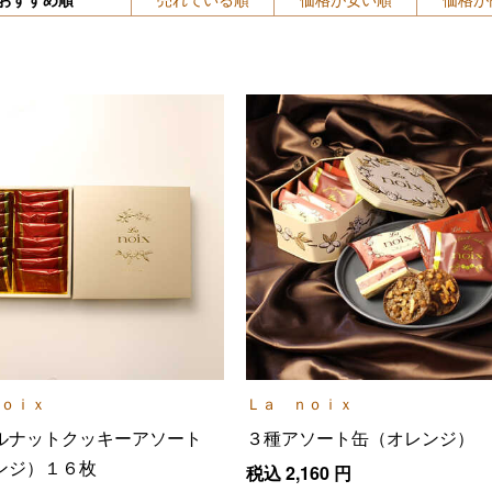
ｏｉｘ
Ｌａ ｎｏｉｘ
ルナットクッキーアソート
３種アソート缶（オレンジ）
ンジ）１６枚
税込
2,160
円