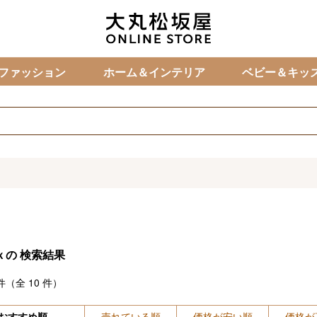
カ
ファッション
ホーム＆インテリア
ベビー＆キッ
ｘの
検索結果
件（全
10
件）
おすすめ順
売れている順
価格が安い順
価格が