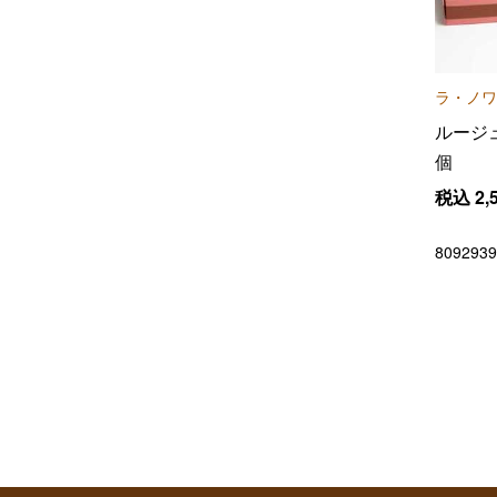
ラ・ノワ
ルージ
個
税込
2,
8092939