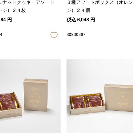
ルナットクッキーアソート
３種アソートボックス（オレン
ンジ）２４枚
ジ）２４個
184
円
税込
6,048
円
4
80930867