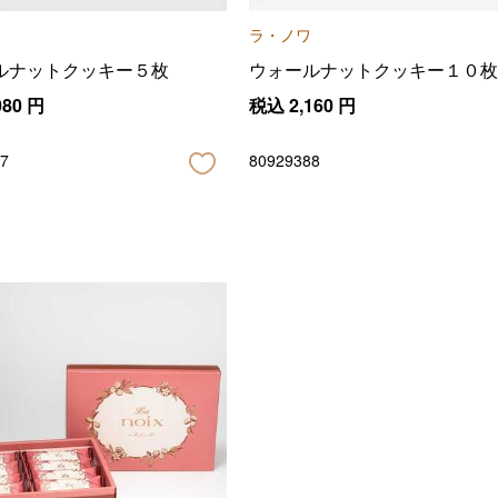
ラ・ノワ
ルナットクッキー５枚
ウォールナットクッキー１０枚
080
円
税込
2,160
円
7
80929388