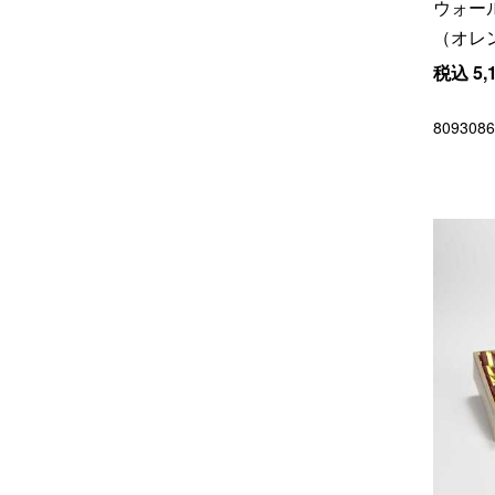
ウォー
（オレ
税込
5,
8093086