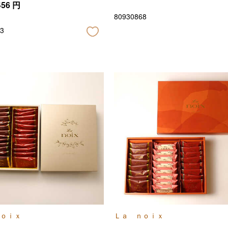
456
円
80930868
3
ｏｉｘ
Ｌａ ｎｏｉｘ