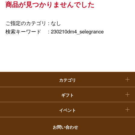
ホーム＆インテリア
結婚内祝い
商品が見つかりませんでした
お中元
ベビー＆キッズ
お香典返し
敬老の日
ご指定のカテゴリ :
なし
快気祝い
検索キーワード :
230210dm4_selegrance
お歳暮
入学内祝い
おせち料理
クリスマスケーキ
カテゴリ
福袋
ギフト
イベント
お問い合わせ