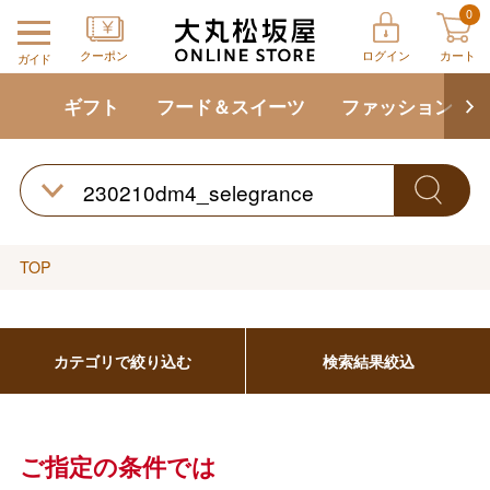
0
クーポン
ログイン
カート
ガイド
ギフト
フード＆スイーツ
ファッション
TOP
バレンタインチョコレート
フード＆スイーツ
ホワイトデー
カテゴリで絞り込む
検索結果絞込
大丸・松坂屋のギフト
ビューティー
母の日
ファッション
出産内祝い
父の日
ご指定の条件では