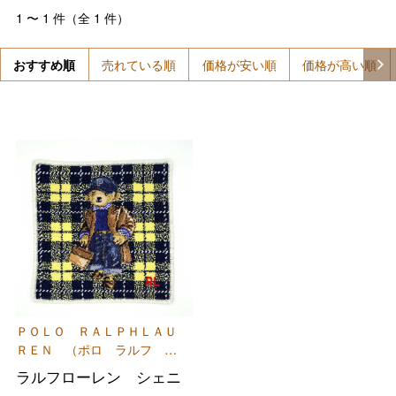
1
〜
1
件（全
1
件）
おすすめ順
売れている順
価格が安い順
価格が高い順
バレンタインチョコレート
フード＆スイーツ
ホワイトデー
ＰＯＬＯ ＲＡＬＰＨＬＡＵ
大丸・松坂屋のギフト
ビューティー
ＲＥＮ （ポロ ラルフ ロ
母の日
ーレン）
ラルフローレン シェニ
ファッション
出産内祝い