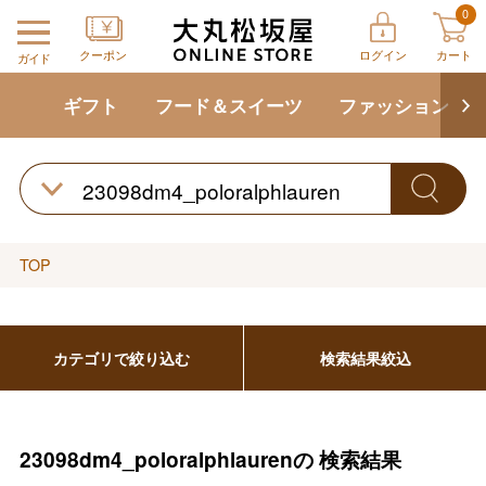
0
クーポン
ログイン
カート
ガイド
ギフト
フード＆スイーツ
ファッション
TOP
カテゴリで絞り込む
検索結果絞込
23098dm4_poloralphlaurenの
検索結果