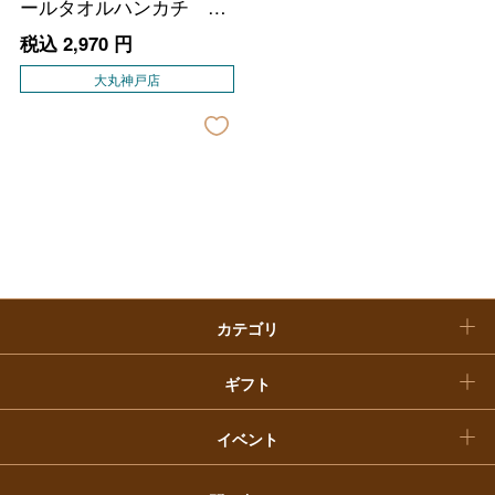
父の日
ールタオルハンカチ イ
エローチェック
ホーム＆インテリア
結婚内祝い
税込
2,970
円
お中元
大丸神戸店
ベビー＆キッズ
お香典返し
敬老の日
快気祝い
お歳暮
入学内祝い
おせち料理
クリスマスケーキ
カテゴリ
福袋
ギフト
イベント