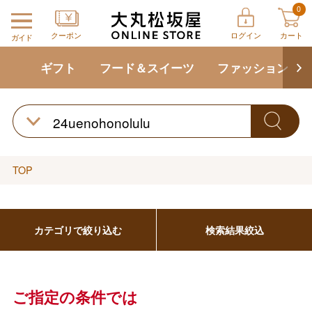
0
クーポン
ログイン
カート
ガイド
ギフト
フード＆スイーツ
ファッション
TOP
バレンタインチョコレート
フード＆スイーツ
ホワイトデー
カテゴリで絞り込む
検索結果絞込
大丸・松坂屋のギフト
ビューティー
母の日
ファッション
出産内祝い
父の日
ご指定の条件では