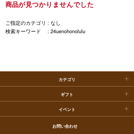
ホーム＆インテリア
結婚内祝い
商品が見つかりませんでした
お中元
ベビー＆キッズ
お香典返し
敬老の日
ご指定のカテゴリ :
なし
快気祝い
検索キーワード :
24uenohonolulu
お歳暮
入学内祝い
おせち料理
クリスマスケーキ
カテゴリ
福袋
ギフト
イベント
お問い合わせ