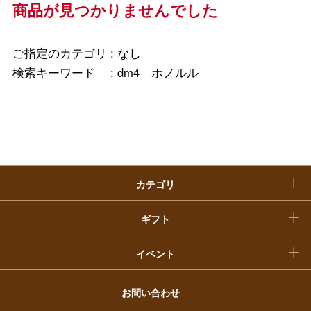
ホーム＆インテリア
結婚内祝い
商品が見つかりませんでした
お中元
ベビー＆キッズ
お香典返し
敬老の日
ご指定のカテゴリ :
なし
快気祝い
検索キーワード :
dm4 ホノルル
お歳暮
入学内祝い
おせち料理
クリスマスケーキ
カテゴリ
福袋
ギフト
イベント
お問い合わせ