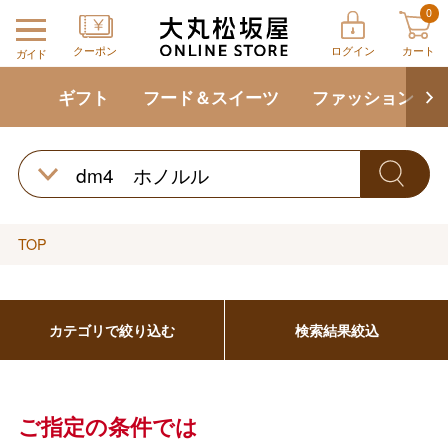
0
クーポン
ログイン
カート
ガイド
ギフト
フード＆スイーツ
ファッション
TOP
バレンタインチョコレート
フード＆スイーツ
ホワイトデー
カテゴリで絞り込む
検索結果絞込
大丸・松坂屋のギフト
ビューティー
母の日
ファッション
出産内祝い
父の日
ご指定の条件では