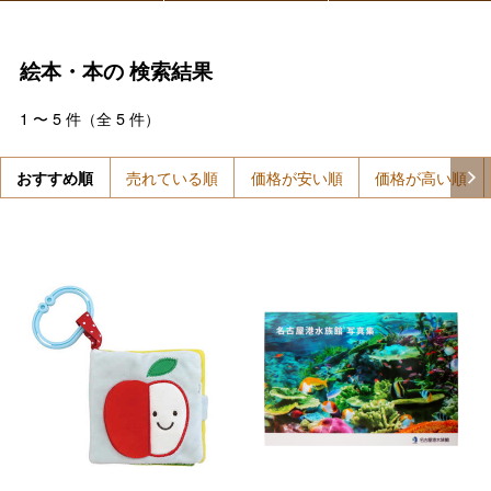
絵本・本の
検索結果
1
〜
5
件（全
5
件）
おすすめ順
売れている順
価格が安い順
価格が高い順