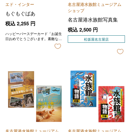
エド・インター
名古屋港水族館ミュージアム
ショップ
もぐもぐばあ
名古屋港水族館写真集
税込
2,255
円
税込
2,500
円
ハッピーバースデーカード「お誕生
日おめでとうございます。素敵な一
松坂屋名古屋店
年になりますように。」の印字が入
ります。
名古屋港水族館ミュージアム
名古屋港水族館ミュージアム