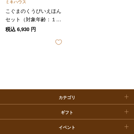
ミキハウス
ファッション
出産内祝い
父の日
こぐまのくうぴいえほん
ホーム＆インテリア
結婚内祝い
セット（対象年齢：１歳
お中元
から）
税込
6,930
円
ベビー＆キッズ
お香典返し
敬老の日
快気祝い
お歳暮
入学内祝い
おせち料理
クリスマスケーキ
カテゴリ
福袋
ギフト
イベント