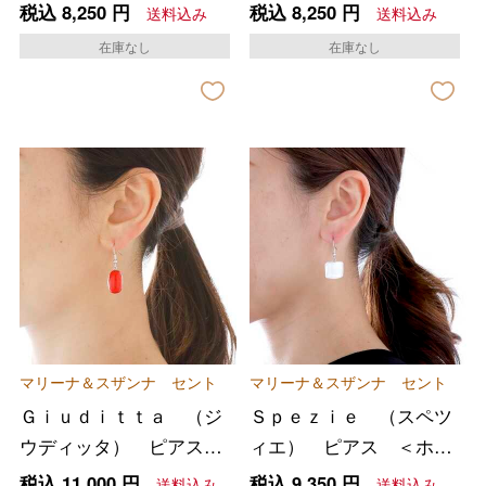
ーコイズブルー＞
ルー＞
税込
8,250
円
税込
8,250
円
送料込み
送料込み
在庫なし
在庫なし
マリーナ＆スザンナ セント
マリーナ＆スザンナ セント
Ｇｉｕｄｉｔｔａ （ジ
Ｓｐｅｚｉｅ （スペツ
ウディッタ） ピアス
ィエ） ピアス ＜ホワ
＜レッド＞
イト＞
税込
11,000
円
税込
9,350
円
送料込み
送料込み