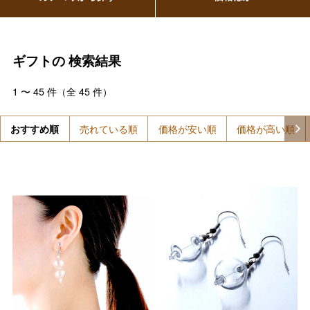
ギフトの
検索結果
1
〜
45
件（全
45
件）
おすすめ順
売れている順
価格が安い順
価格が高い順