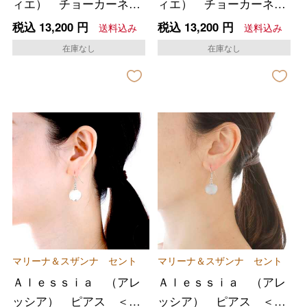
ィエ） チョーカーネッ
ィエ） チョーカーネッ
クレス． ＜ターコイ
クレス ＜ブルーマ
税込
13,200
円
税込
13,200
円
送料込み
送料込み
ズ マーブル＞
ーブル＞
在庫なし
在庫なし
マリーナ＆スザンナ セント
マリーナ＆スザンナ セント
Ａｌｅｓｓｉａ （アレ
Ａｌｅｓｓｉａ （アレ
ッシア） ピアス ＜ア
ッシア） ピアス ＜グ