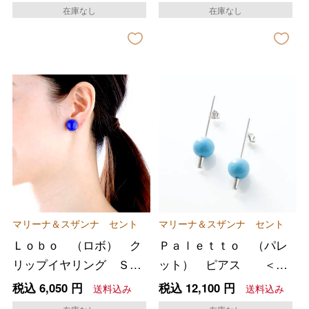
在庫なし
在庫なし
マリーナ＆スザンナ セント
マリーナ＆スザンナ セント
Ｌｏｂｏ （ロボ） ク
Ｐａｌｅｔｔｏ （パレ
リップイヤリング Ｓサ
ット） ピアス ＜タ
イズ ＜ブルー＞
ーコイズブルー＞
税込
6,050
円
税込
12,100
円
送料込み
送料込み