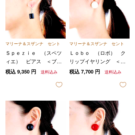
マリーナ＆スザンナ セント
マリーナ＆スザンナ セント
Ｓｐｅｚｉｅ （スペツ
Ｌｏｂｏ （ロボ） ク
ィエ） ピアス ＜ブラ
リップイヤリング ＜ア
ック＞
イボリー＞
税込
9,350
円
税込
7,700
円
送料込み
送料込み