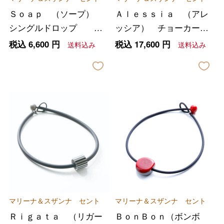
Ｓｏａｐ （ソープ）
Ａｌｅｓｓｉａ （アレ
シングルドロップ イ
ッシア） チョーカーネ
ヤリング
ックレス ＜ホワイト
税込
6,600
円
税込
17,600
円
送料込み
送料込み
＞
マリーナ＆スザンナ セント
マリーナ＆スザンナ セント
Ｒｉｇａｔａ （リガー
ＢｏｎＢｏｎ（ボンボ