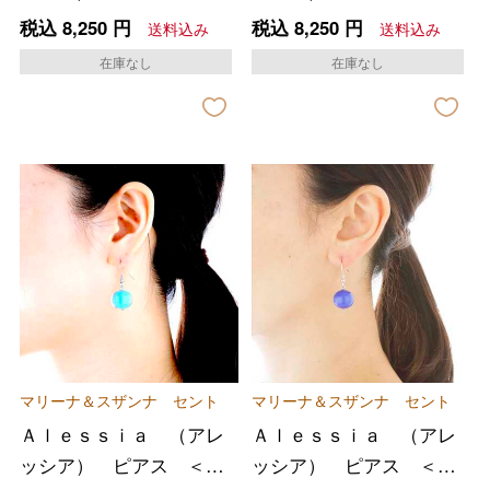
イボリー＞
レー＞
税込
8,250
円
税込
8,250
円
送料込み
送料込み
在庫なし
在庫なし
マリーナ＆スザンナ セント
マリーナ＆スザンナ セント
Ａｌｅｓｓｉａ （アレ
Ａｌｅｓｓｉａ （アレ
ッシア） ピアス ＜タ
ッシア） ピアス ＜ブ