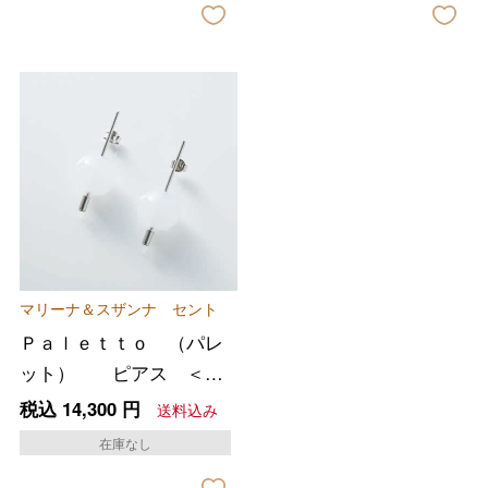
バレンタインチョコレート
フード＆スイーツ
ホワイトデー
大丸・松坂屋のギフト
ビューティー
マリーナ＆スザンナ セント
母の日
Ｐａｌｅｔｔｏ （パレ
ファッション
出産内祝い
父の日
ット） ピアス ＜ホ
ワイト＞
ホーム＆インテリア
結婚内祝い
税込
14,300
円
送料込み
お中元
在庫なし
ベビー＆キッズ
お香典返し
敬老の日