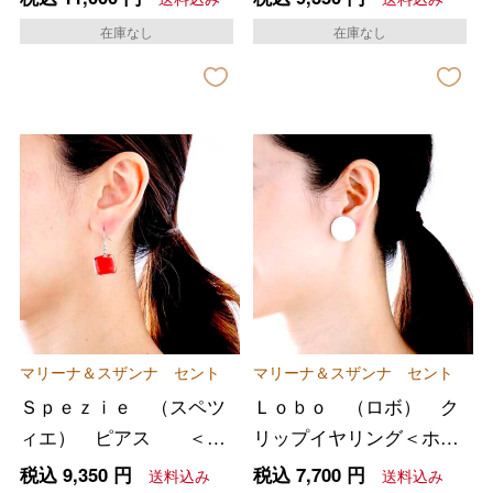
在庫なし
在庫なし
マリーナ＆スザンナ セント
マリーナ＆スザンナ セント
Ｓｐｅｚｉｅ （スペツ
Ｌｏｂｏ （ロボ） ク
ィエ） ピアス ＜レ
リップイヤリング＜ホワ
ッド＞
イト＞
税込
9,350
円
税込
7,700
円
送料込み
送料込み