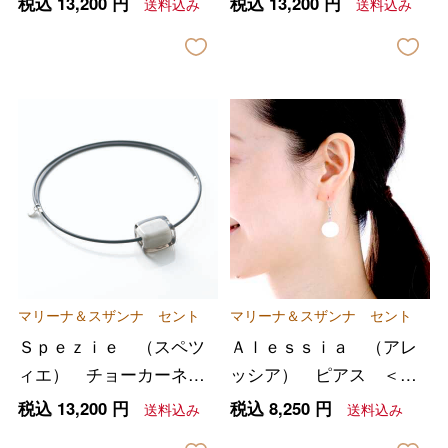
税込
13,200
円
税込
13,200
円
送料込み
送料込み
マリーナ＆スザンナ セント
マリーナ＆スザンナ セント
Ｓｐｅｚｉｅ （スペツ
Ａｌｅｓｓｉａ （アレ
ィエ） チョーカーネッ
ッシア） ピアス ＜ホ
クレス ＜グレー
ワイト＞
税込
13,200
円
税込
8,250
円
送料込み
送料込み
＞