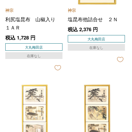
神宗
神宗
利尻塩昆布 山椒入り
塩昆布他詰合せ ２Ｎ
１ＡＲ
税込
2,376
円
税込
1,728
円
大丸梅田店
大丸梅田店
在庫なし
在庫なし