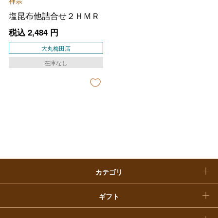
神宗
母の日
塩昆布他詰合せ２ＨＭＲ
ファッション
出産内祝い
父の日
税込
2,484
円
ホーム＆インテリア
結婚内祝い
大丸梅田店
お中元
在庫なし
ベビー＆キッズ
お香典返し
敬老の日
快気祝い
お歳暮
入学内祝い
おせち料理
クリスマスケーキ
カテゴリ
福袋
ギフト