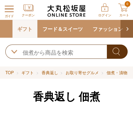
0
クーポン
ログイン
カート
ガイド
ギフト
フード＆スイーツ
ファッション
TOP
ギフト
香典返し
お取り寄せグルメ
佃煮・漬物・
香典返し 佃煮