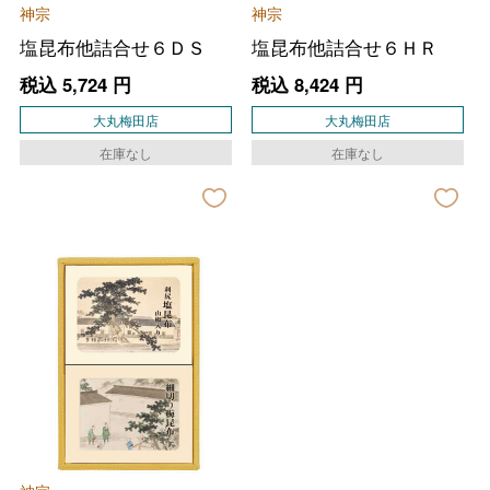
神宗
神宗
塩昆布他詰合せ６ＤＳ
塩昆布他詰合せ６ＨＲ
税込
5,724
円
税込
8,424
円
大丸梅田店
大丸梅田店
在庫なし
在庫なし
バレンタインチョコレート
フード＆スイーツ
ホワイトデー
大丸・松坂屋のギフト
ビューティー