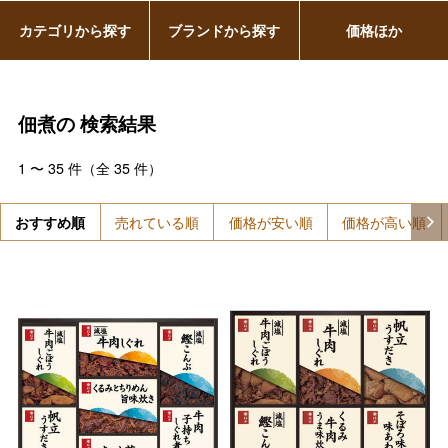
カテゴリから探す
ブランドから探す
価格ほか
佃煮の
検索結果
1
〜
35
件（全
35
件）
おすすめ順
売れている順
価格が安い順
価格が高い順