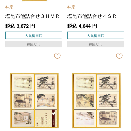
神宗
神宗
塩昆布他詰合せ３ＨＭＲ
塩昆布他詰合せ４ＳＲ
税込
3,672
円
税込
4,644
円
大丸梅田店
大丸梅田店
在庫なし
在庫なし