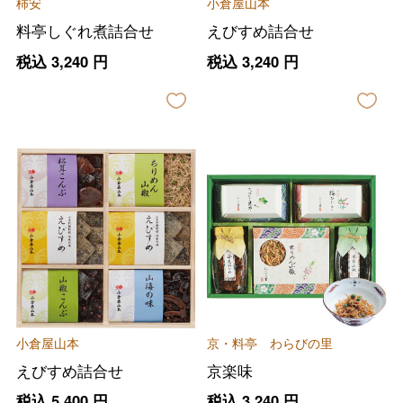
柿安
小倉屋山本
料亭しぐれ煮詰合せ
えびすめ詰合せ
税込
3,240
円
税込
3,240
円
小倉屋山本
京・料亭 わらびの里
えびすめ詰合せ
京楽味
税込
5,400
円
税込
3,240
円