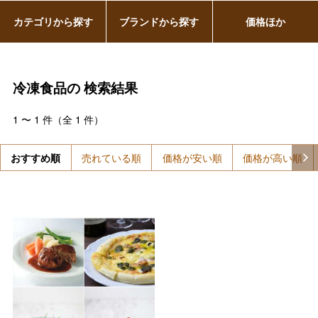
カテゴリから探す
ブランドから探す
価格ほか
冷凍食品の
検索結果
1
〜
1
件（全
1
件）
おすすめ順
売れている順
価格が安い順
価格が高い順
バレンタインチョコレート
フード＆スイーツ