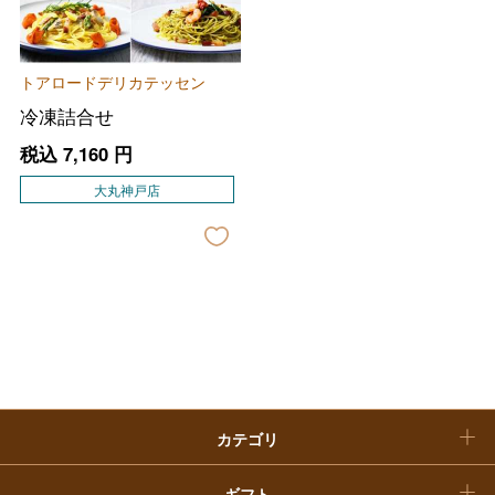
ホワイトデー
大丸・松坂屋のギフト
ビューティー
母の日
トアロードデリカテッセン
ファッション
出産内祝い
父の日
冷凍詰合せ
ホーム＆インテリア
結婚内祝い
税込
7,160
円
お中元
大丸神戸店
ベビー＆キッズ
お香典返し
敬老の日
快気祝い
お歳暮
入学内祝い
おせち料理
クリスマスケーキ
カテゴリ
福袋
ギフト