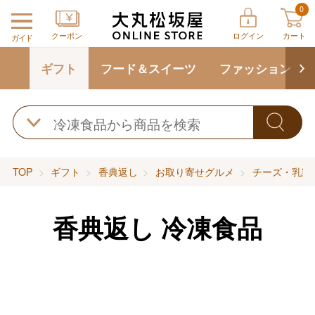
0
クーポン
ログイン
カート
ガイド
ギフト
フード＆スイーツ
ファッション
TOP
ギフト
香典返し
お取り寄せグルメ
チーズ・乳製
香典返し 冷凍食品