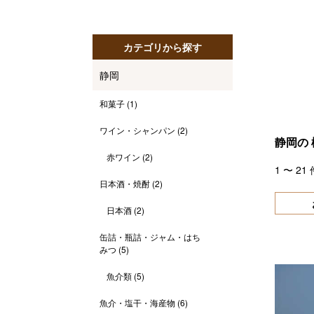
カテゴリから探す
静岡
和菓子
(1)
ワイン・シャンパン
(2)
静岡の
赤ワイン
(2)
1
〜
21
日本酒・焼酎
(2)
日本酒
(2)
缶詰・瓶詰・ジャム・はち
みつ
(5)
魚介類
(5)
魚介・塩干・海産物
(6)