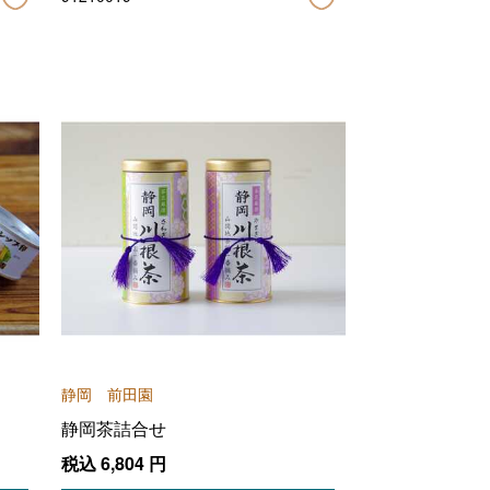
静岡 前田園
静岡茶詰合せ
税込
6,804
円