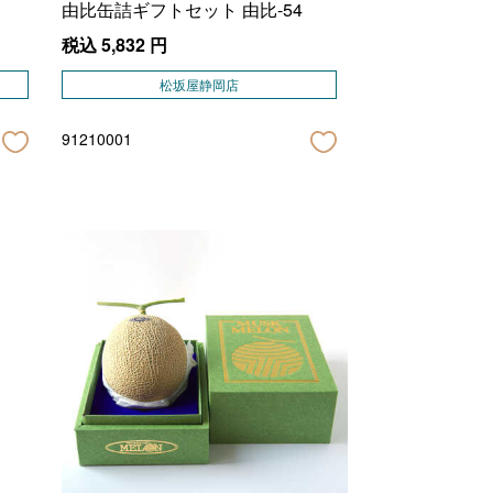
由比缶詰ギフトセット 由比-54
税込
5,832
円
松坂屋静岡店
91210001