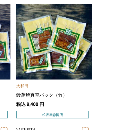
大和田
鰻蒲焼真空パック（竹）
税込
9,400
円
松坂屋静岡店
91210019