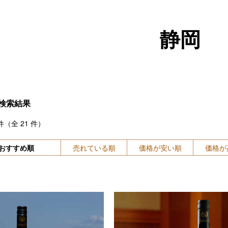
静岡
検索結果
件（全
21
件）
おすすめ順
売れている順
価格が安い順
価格が