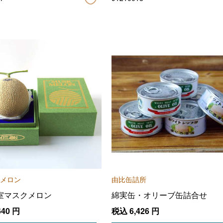
メロン
由比缶詰所
室マスクメロン
綿実缶・オリーブ缶詰合せ
640
円
税込
6,426
円