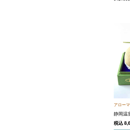
アローマ
静岡温
税込
8,