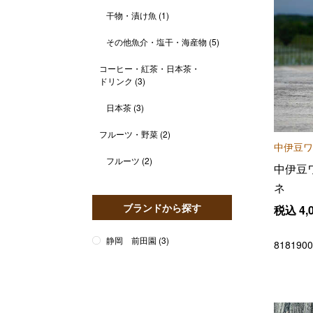
干物・漬け魚
(1)
その他魚介・塩干・海産物
(5)
コーヒー・紅茶・日本茶・
ドリンク
(3)
日本茶
(3)
フルーツ・野菜
(2)
中伊豆ワ
フルーツ
(2)
中伊豆
ネ
ブランドから探す
税込
4,
静岡 前田園
(3)
8181900