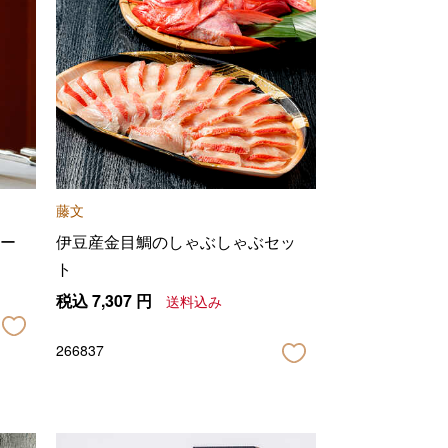
藤文
ー
伊豆産金目鯛のしゃぶしゃぶセッ
ト
税込
7,307
円
送料込み
266837