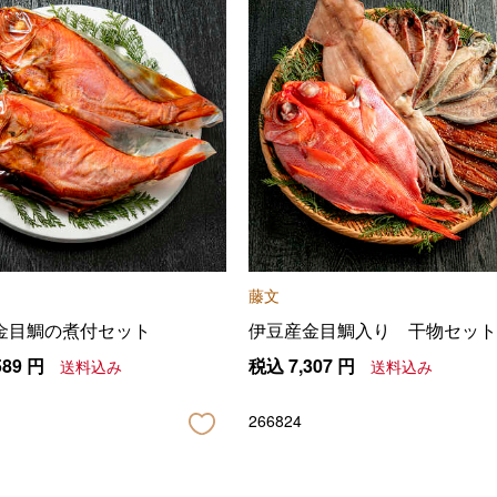
藤文
金目鯛の煮付セット
伊豆産金目鯛入り 干物セット
589
円
税込
7,307
円
送料込み
送料込み
266824