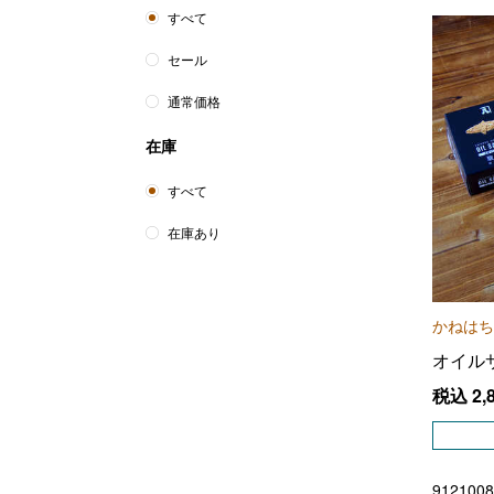
すべて
セール
通常価格
在庫
すべて
在庫あり
かねはち
オイル
税込
2,
9121008