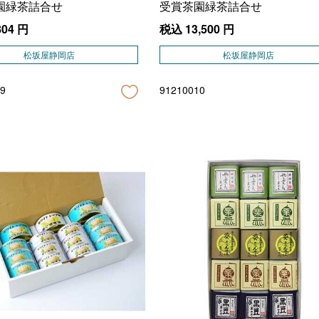
園緑茶詰合せ
受賞茶園緑茶詰合せ
804
円
税込
13,500
円
松坂屋静岡店
松坂屋静岡店
9
91210010