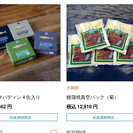
大和田
サバディン４缶入り
鰻蒲焼真空パック（菊）
862
円
税込
12,910
円
松坂屋静岡店
松坂屋静岡店
7
91210018