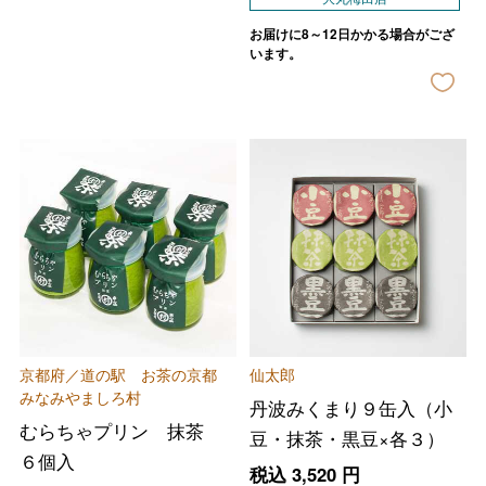
お届けに8～12日かかる場合がござ
います。
京都府／道の駅 お茶の京都
仙太郎
みなみやましろ村
丹波みくまり９缶入（小
むらちゃプリン 抹茶
豆・抹茶・黒豆×各３）
６個入
税込
3,520
円