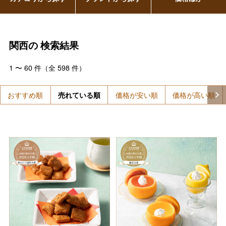
関西の
検索結果
1
〜
60
件（全
598
件）
おすすめ順
売れている順
価格が安い順
価格が高い順