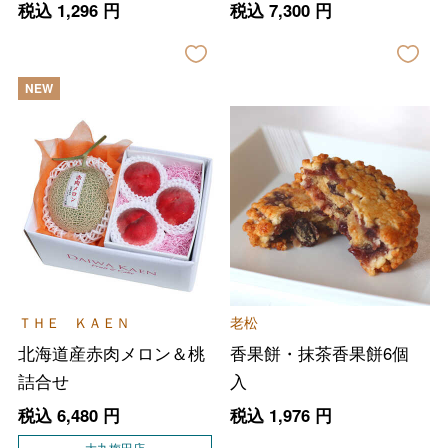
セット
税込
1,296
円
税込
7,300
円
NEW
ＴＨＥ ＫＡＥＮ
老松
北海道産赤肉メロン＆桃
香果餅・抹茶香果餅6個
詰合せ
入
税込
6,480
円
税込
1,976
円
大丸梅田店