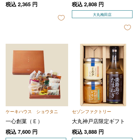
税込
2,365
円
税込
2,808
円
大丸梅田店
バレンタインチョコレート
フード＆スイーツ
ケーキハウス ショウタニ
セゾンファクトリー
ホワイトデー
一心創菓（Ｅ）
大丸神戸店限定ギフト
大丸・松坂屋のギフト
ビューティー
母の日
税込
7,600
円
税込
3,888
円