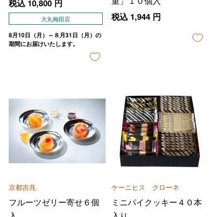
重」１０個入
税込
10,800
円
税込
1,944
円
大丸梅田店
8月10日（月）～８月31日（月）の
期間にお届けいたします。
京都吉兆
ケーニヒス クローネ
フルーツゼリー寄せ６個
ミニパイクッキー４０本
入
入り