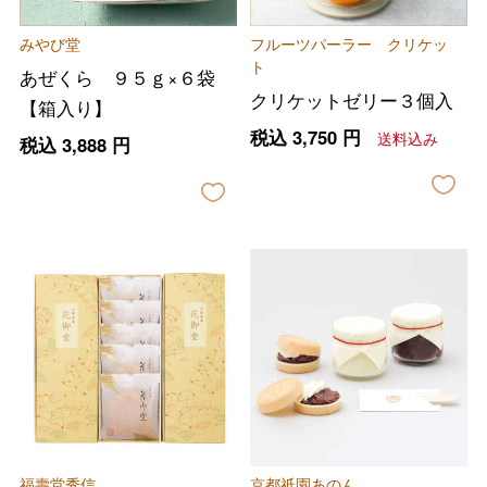
みやび堂
フルーツパーラー クリケッ
ト
あぜくら ９５ｇ×６袋
クリケットゼリー３個入
【箱入り】
税込
3,750
円
送料込み
税込
3,888
円
福壽堂秀信
京都祇園あのん