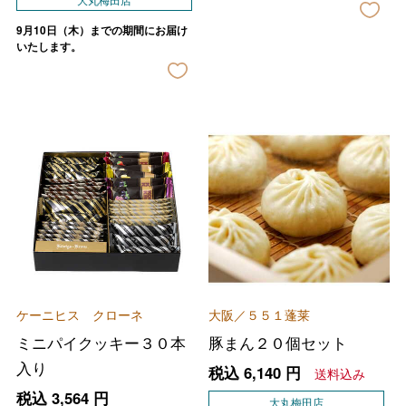
9月10日（木）までの期間にお届け
いたします。
ケーニヒス クローネ
大阪／５５１蓬莱
ミニパイクッキー３０本
豚まん２０個セット
入り
税込
6,140
円
送料込み
税込
3,564
円
大丸梅田店