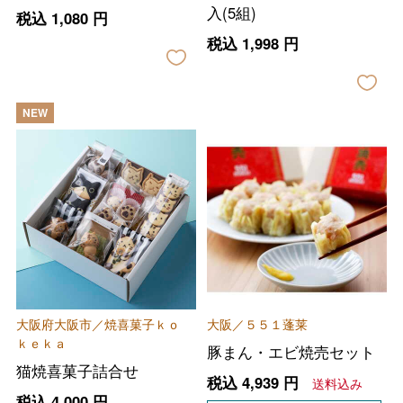
入(5組)
税込
1,080
円
税込
1,998
円
NEW
大阪府大阪市／焼喜菓子ｋｏ
大阪／５５１蓬莱
ｋｅｋａ
豚まん・エビ焼売セット
猫焼喜菓子詰合せ
税込
4,939
円
送料込み
税込
4,000
円