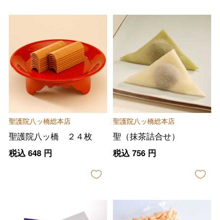
聖護院八ッ橋総本店
聖護院八ッ橋総本店
聖護院八ッ橋 ２４枚
聖（抹茶詰合せ）
税込
648
円
税込
756
円