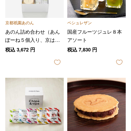
京都祇園あのん
ペシュレザン
あのん詰め合わせ（あん
国産フルーツジュレ８本
ぽーね５個入り、京はん
アソート
なり８個）
税込
3,672
円
税込
7,830
円