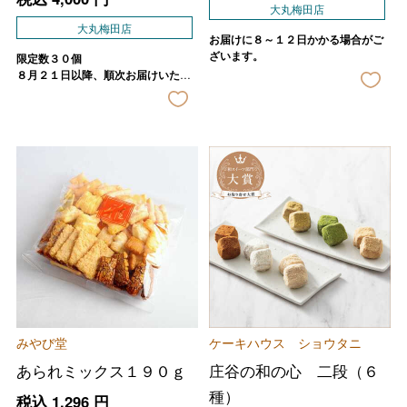
大丸梅田店
大丸梅田店
お届けに８～１２日かかる場合がご
ざいます。
限定数３０個
８月２１日以降、順次お届けいたし
ます。
みやび堂
ケーキハウス ショウタニ
あられミックス１９０ｇ
庄谷の和の心 二段（６
種）
税込
1,296
円