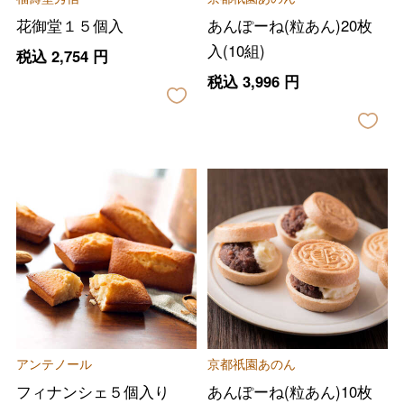
花御堂１５個入
あんぽーね(粒あん)20枚
入(10組)
税込
2,754
円
税込
3,996
円
アンテノール
京都祇園あのん
フィナンシェ５個入り
あんぽーね(粒あん)10枚