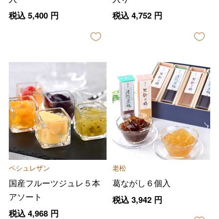
税込
5,400
円
税込
4,752
円
ペシュレザン
老松
国産フルーツジュレ５本
葛ながし６個入
アソート
税込
3,942
円
税込
4,968
円