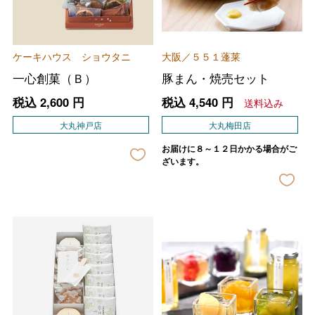
ケーキハウス ショウタニ
大阪／５５１蓬莱
一心創菓（Ｂ）
豚まん・焼売セット
税込
2,600
円
税込
4,540
円
送料込み
大丸神戸店
大丸梅田店
お届けに８～１２日かかる場合がご
ざいます。