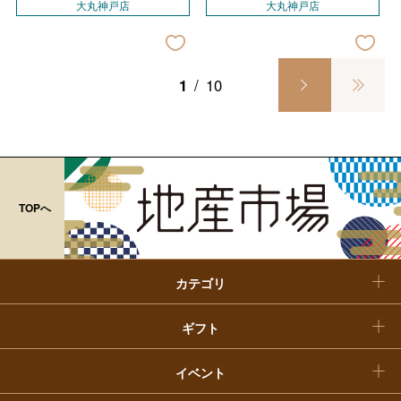
ファッション
出産内祝い
大丸神戸店
大丸神戸店
父の日
ホーム＆インテリア
結婚内祝い
お中元
1
/
10
ベビー＆キッズ
お香典返し
敬老の日
快気祝い
お歳暮
入学内祝い
おせち料理
TOPへ
クリスマスケーキ
カテゴリ
福袋
ギフト
イベント