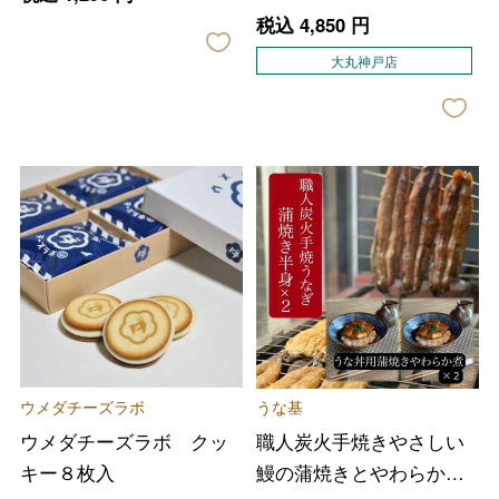
税込
4,850
円
大丸神戸店
ウメダチーズラボ
うな基
ウメダチーズラボ クッ
職人炭火手焼きやさしい
キー８枚入
鰻の蒲焼きとやわらか煮