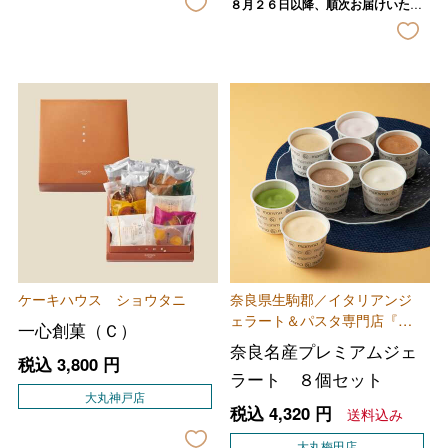
８月２６日以降、順次お届けいたし
ます。
ケーキハウス ショウタニ
奈良県生駒郡／イタリアンジ
ェラート＆パスタ専門店『ｍ
一心創菓（Ｃ）
ａｍｍａ（マンマ）』
奈良名産プレミアムジェ
税込
3,800
円
ラート ８個セット
大丸神戸店
税込
4,320
円
送料込み
大丸梅田店