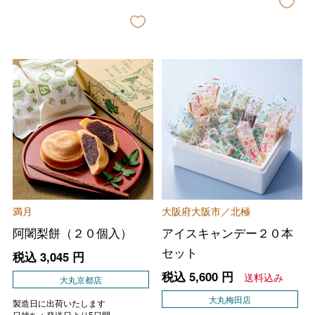
満月
大阪府大阪市／北極
阿闍梨餅（２０個入）
アイスキャンデー２０本
セット
税込
3,045
円
税込
5,600
円
送料込み
大丸京都店
大丸梅田店
製造日に出荷いたします
日持ち：発送日より5日間