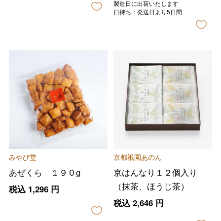
製造日に出荷いたします
日持ち：発送日より5日間
みやび堂
京都祇園あのん
あぜくら １９０g
京はんなり１２個入り
（抹茶、ほうじ茶）
税込
1,296
円
税込
2,646
円