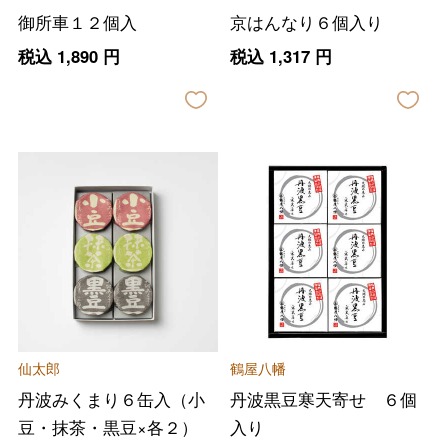
御所車１２個入
京はんなり６個入り
税込
1,890
円
税込
1,317
円
仙太郎
鶴屋八幡
丹波みくまり６缶入（小
丹波黒豆寒天寄せ ６個
豆・抹茶・黒豆×各２）
入り