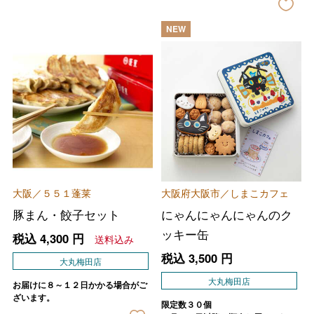
NEW
大阪／５５１蓬莱
大阪府大阪市／しまこカフェ
豚まん・餃子セット
にゃんにゃんにゃんのク
ッキー缶
税込
4,300
円
送料込み
税込
3,500
円
大丸梅田店
大丸梅田店
お届けに８～１２日かかる場合がご
ざいます。
限定数３０個