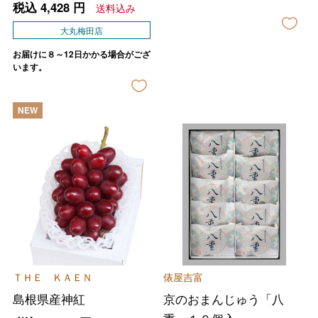
税込
4,428
円
送料込み
大丸梅田店
お届けに８～12日かかる場合がござ
います。
NEW
ＴＨＥ ＫＡＥＮ
俵屋吉富
島根県産神紅
京のおまんじゅう「八