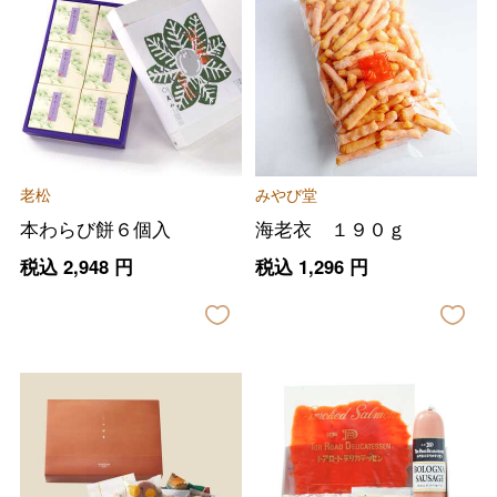
老松
みやび堂
本わらび餅６個入
海老衣 １９０ｇ
税込
2,948
円
税込
1,296
円