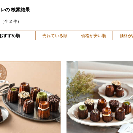
ヌレの
検索結果
（全
2
件）
おすすめ順
売れている順
価格が安い順
価格が