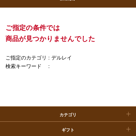
大丸・松坂屋のギフト
ビューティー
母の日
ファッション
出産内祝い
父の日
ご指定の条件では
ホーム＆インテリア
結婚内祝い
商品が見つかりませんでした
お中元
ベビー＆キッズ
お香典返し
敬老の日
ご指定のカテゴリ :
デルレイ
快気祝い
検索キーワード :
お歳暮
入学内祝い
おせち料理
クリスマスケーキ
カテゴリ
福袋
ギフト