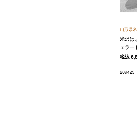
山形県米
米沢は
ェラー
トセッ
税込
6,
209423