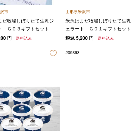
沢市
山形県米沢市
まだ牧場しぼりたて生乳ジ
米沢はまだ牧場しぼりたて生乳
ト Ｇ０３ギフトセット
ェラート Ｇ０１ギフトセット
200
円
税込
5,200
円
送料込み
送料込み
209393