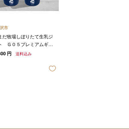
沢市
まだ牧場しぼりたて生乳ジ
ト Ｇ０５プレミアムギフ
ト
800
円
送料込み