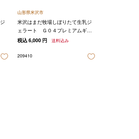
山形県米沢市
ジ
米沢はまだ牧場しぼりたて生乳ジ
ェラート Ｇ０４プレミアムギフ
トセット
税込
6,000
円
送料込み
209410