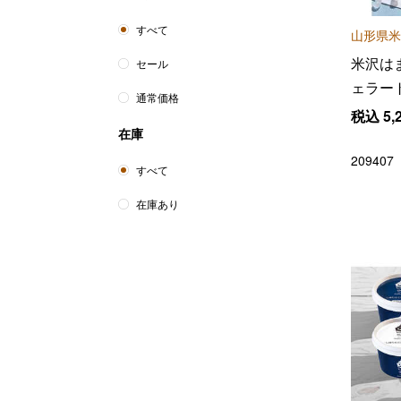
すべて
山形県米
米沢は
セール
ェラー
通常価格
税込
5,
在庫
209407
すべて
在庫あり