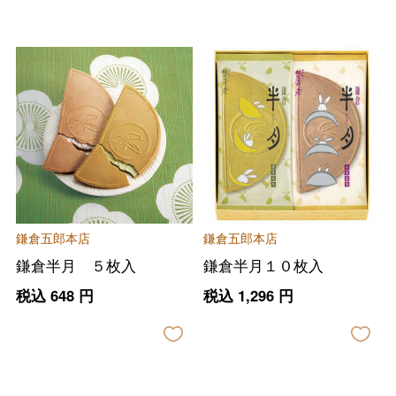
バレンタインチョコレート
フード＆スイーツ
ホワイトデー
大丸・松坂屋のギフト
ビューティー
母の日
ファッション
出産内祝い
父の日
鎌倉五郎本店
鎌倉五郎本店
ホーム＆インテリア
結婚内祝い
鎌倉半月 ５枚入
鎌倉半月１０枚入
お中元
税込
648
円
税込
1,296
円
ベビー＆キッズ
お香典返し
敬老の日
快気祝い
お歳暮