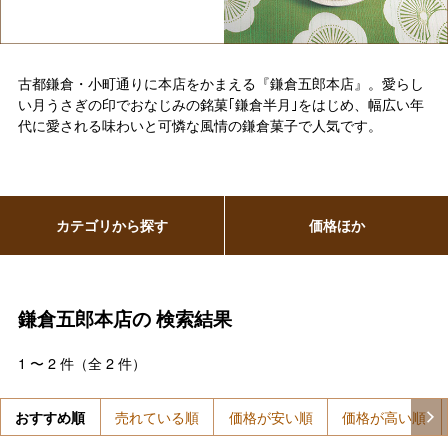
古都鎌倉・小町通りに本店をかまえる『鎌倉五郎本店』。愛らし
い月うさぎの印でおなじみの銘菓｢鎌倉半月｣をはじめ、幅広い年
代に愛される味わいと可憐な風情の鎌倉菓子で人気です。
カテゴリから探す
価格ほか
鎌倉五郎本店の
検索結果
1
〜
2
件（全
2
件）
おすすめ順
売れている順
価格が安い順
価格が高い順