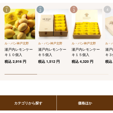
4
1
2
3
ル・パン神戸北野
ル・パン神戸北野
ル・パン神戸北野
ル・
瀬戸内レモンケー
瀬戸内レモンケー
瀬戸内レモンケー
瀬戸
キ１０個入
キ５個入
キ１５個入
キ３
税込
2,916
円
税込
1,512
円
税込
4,320
円
税
カテゴリから探す
価格ほか