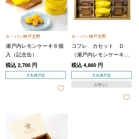
ル・パン神戸北野
ル・パン神戸北野
瀬戸内レモンケーキ６個
コフレ カセット Ｄ
入（記念缶）
（瀬戸内レモンケーキ、
パウンドケーキ２種）
税込
2,700
円
税込
4,860
円
大丸神戸店
大丸神戸店
在庫なし