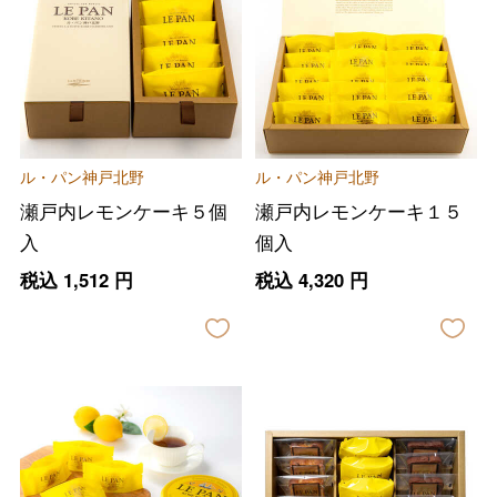
ル・パン神戸北野
ル・パン神戸北野
瀬戸内レモンケーキ５個
瀬戸内レモンケーキ１５
入
個入
税込
1,512
円
税込
4,320
円