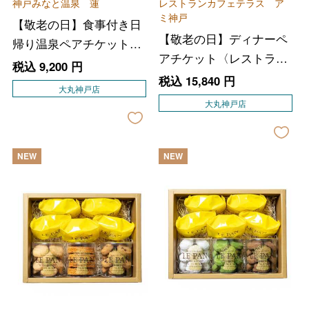
神戸みなと温泉 蓮
レストランカフェテラス ア
ミ神戸
【敬老の日】食事付き日
【敬老の日】ディナーペ
帰り温泉ペアチケット
アチケット〈レストラン
〈神戸みなと温泉 蓮〉
税込
9,200
円
カフェテラス アミ神
税込
15,840
円
大丸神戸店
戸〉
大丸神戸店
NEW
NEW