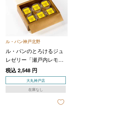
バレンタインチョコレート
フード＆スイーツ
ホワイトデー
ル・パン神戸北野
大丸・松坂屋のギフト
ビューティー
ル・パンのとろけるジュ
母の日
レゼリー「瀬戸内レモ
ファッション
出産内祝い
父の日
ン」６個セット
税込
2,548
円
ホーム＆インテリア
結婚内祝い
大丸神戸店
お中元
在庫なし
ベビー＆キッズ
お香典返し
敬老の日
快気祝い
お歳暮
入学内祝い
おせち料理