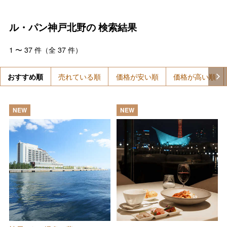
ル・パン神戸北野の
検索結果
1
〜
37
件（全
37
件）
おすすめ順
売れている順
価格が安い順
価格が高い順
NEW
NEW