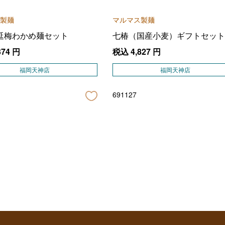
製麺
マルマス製麺
延梅わかめ麺セット
七椿（国産小麦）ギフトセット
374
円
税込
4,827
円
福岡天神店
福岡天神店
691127