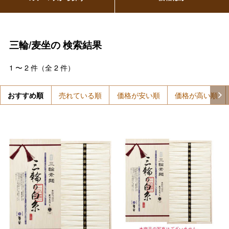
三輪/麦坐の
検索結果
1
〜
2
件（全
2
件）
おすすめ順
売れている順
価格が安い順
価格が高い順
バレンタインチョコレート
フード＆スイーツ
ホワイトデー
大丸・松坂屋のギフト
ビューティー
母の日