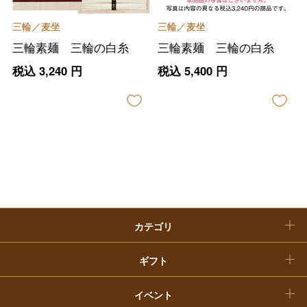
ファッション
出産内祝い
父の日
三輪／麦坐
三輪／麦坐
ホーム＆インテリア
結婚内祝い
三輪素麺 三輪の白糸
三輪素麺 三輪の白糸
お中元
税込
3,240
円
税込
5,400
円
ベビー＆キッズ
お香典返し
敬老の日
快気祝い
お歳暮
入学内祝い
おせち料理
クリスマスケーキ
カテゴリ
福袋
ギフト
イベント