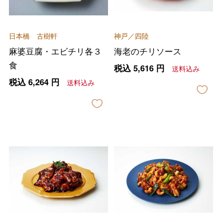
日本橋 古樹軒
神戸／四陸
麻婆豆腐・エビチリ各３
海老のチリソース
食
税込
5,616
円
送料込み
税込
6,264
円
送料込み