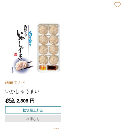
バレンタインチョコレート
フード＆スイーツ
ホワイトデー
大丸・松坂屋のギフト
ビューティー
函館タナベ
母の日
いかしゅうまい
ファッション
出産内祝い
父の日
税込
2,808
円
ホーム＆インテリア
結婚内祝い
松坂屋上野店
お中元
在庫なし
ベビー＆キッズ
お香典返し
敬老の日