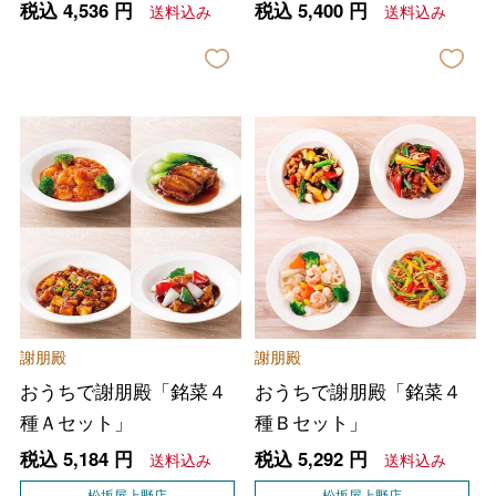
セット
税込
4,536
円
税込
5,400
円
送料込み
送料込み
謝朋殿
謝朋殿
おうちで謝朋殿「銘菜４
おうちで謝朋殿「銘菜４
種Ａセット」
種Ｂセット」
税込
5,184
円
税込
5,292
円
送料込み
送料込み
松坂屋上野店
松坂屋上野店