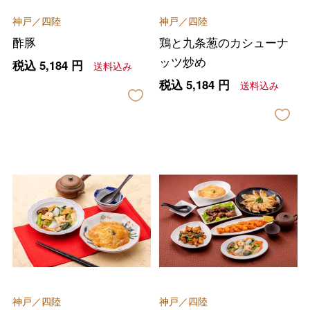
神戸／四陸
神戸／四陸
酢豚
鶏と九条葱のカシューナ
ッツ炒め
税込
5,184
円
送料込み
税込
5,184
円
送料込み
神戸／四陸
神戸／四陸