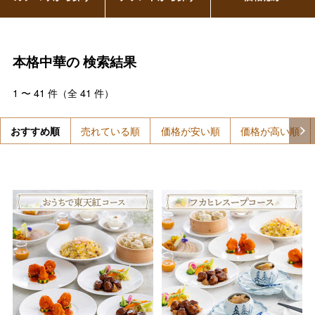
本格中華の
検索結果
1
〜
41
件（全
41
件）
おすすめ順
売れている順
価格が安い順
価格が高い順