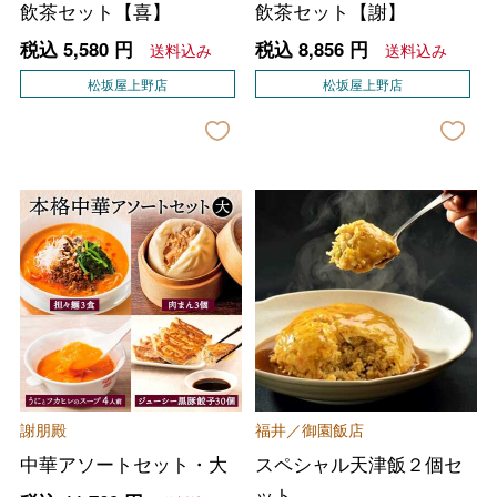
飲茶セット【喜】
飲茶セット【謝】
税込
5,580
円
税込
8,856
円
送料込み
送料込み
松坂屋上野店
松坂屋上野店
謝朋殿
福井／御園飯店
中華アソートセット・大
スペシャル天津飯２個セ
ット