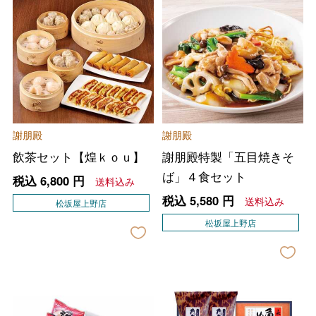
謝朋殿
謝朋殿
飲茶セット【煌ｋｏｕ】
謝朋殿特製「五目焼きそ
ば」４食セット
税込
6,800
円
送料込み
税込
5,580
円
送料込み
松坂屋上野店
松坂屋上野店