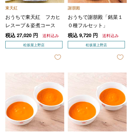
東天紅
謝朋殿
おうちで東天紅 フカヒ
おうちで謝朋殿「銘菜１
レスープ＆姿煮コース
０種フルセット」
税込
27,020
円
税込
9,720
円
送料込み
送料込み
松坂屋上野店
松坂屋上野店