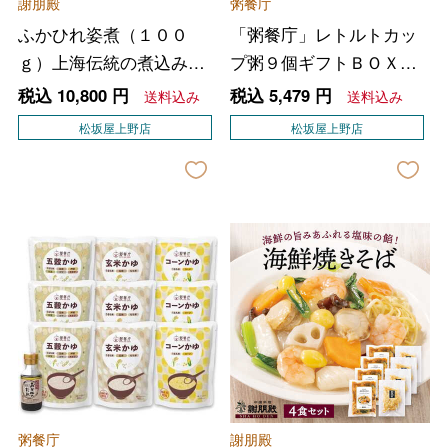
謝朋殿
粥餐庁
ふかひれ姿煮（１００
「粥餐庁」レトルトカッ
ｇ）上海伝統の煮込みス
プ粥９個ギフトＢＯＸセ
ープ付【青鮫の尾鰭】１
ット
税込
10,800
円
税込
5,479
円
送料込み
送料込み
枚
松坂屋上野店
松坂屋上野店
粥餐庁
謝朋殿