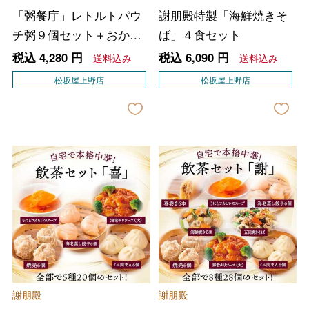
「粥餐庁」レトルトパウ
謝朋殿特製「海鮮焼きそ
チ粥９個セット＋おかゆ
ば」４食セット
のたれ
税込
4,280
円
税込
6,090
円
送料込み
送料込み
松坂屋上野店
松坂屋上野店
謝朋殿
謝朋殿