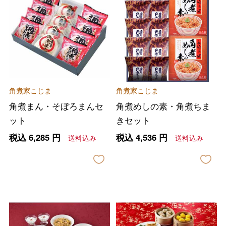
角煮家こじま
角煮家こじま
角煮まん・そぼろまんセ
角煮めしの素・角煮ちま
ット
きセット
税込
6,285
円
税込
4,536
円
送料込み
送料込み