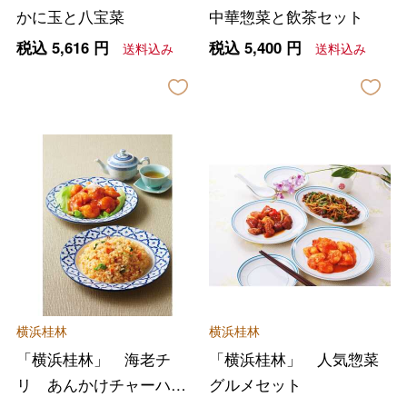
かに玉と八宝菜
中華惣菜と飲茶セット
税込
5,616
円
税込
5,400
円
送料込み
送料込み
横浜桂林
横浜桂林
「横浜桂林」 海老チ
「横浜桂林」 人気惣菜
リ あんかけチャーハン
グルメセット