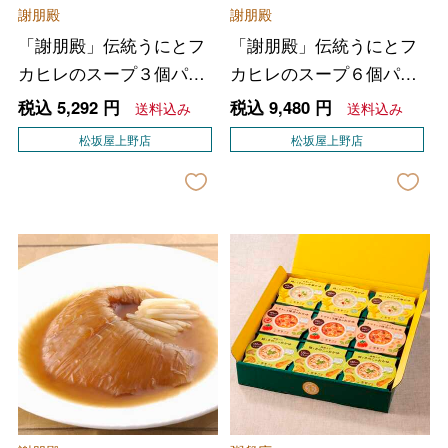
謝朋殿
謝朋殿
「謝朋殿」伝統うにとフ
「謝朋殿」伝統うにとフ
カヒレのスープ３個パッ
カヒレのスープ６個パッ
ク
ク
税込
5,292
円
税込
9,480
円
送料込み
送料込み
松坂屋上野店
松坂屋上野店