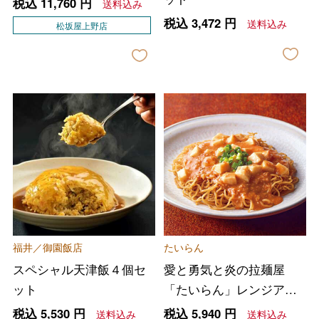
税込
11,760
円
送料込み
税込
3,472
円
送料込み
松坂屋上野店
福井／御園飯店
たいらん
スペシャル天津飯４個セ
愛と勇気と炎の拉麺屋
ット
「たいらん」レンジアッ
プ仙台麻婆焼きそば
税込
5,530
円
税込
5,940
円
送料込み
送料込み