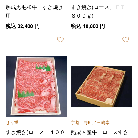
熟成黒毛和牛 すき焼き
すき焼き(ロース、モモ
用
８００ｇ)
税込
32,400
円
税込
10,800
円
はり重
京都 寺町／三嶋亭
すき焼き(ロース ４００
熟成国産牛 ロースすき