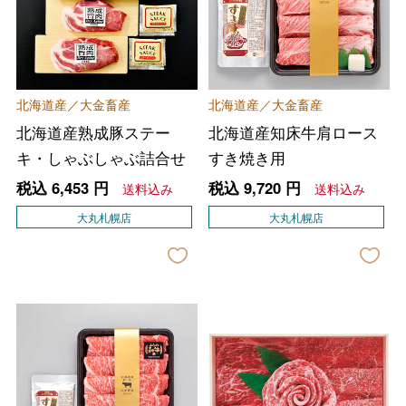
北海道産／大金畜産
北海道産／大金畜産
北海道産熟成豚ステー
北海道産知床牛肩ロース
キ・しゃぶしゃぶ詰合せ
すき焼き用
税込
6,453
円
税込
9,720
円
送料込み
送料込み
大丸札幌店
大丸札幌店