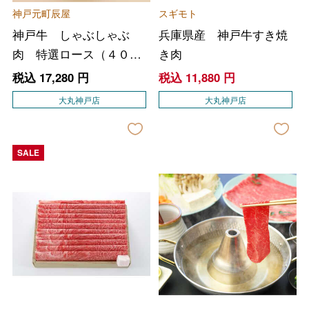
神戸元町辰屋
スギモト
神戸牛 しゃぶしゃぶ
兵庫県産 神戸牛すき焼
肉 特選ロース（４００
き肉
ｇ）
税込
17,280
円
税込
11,880
円
大丸神戸店
大丸神戸店
SALE