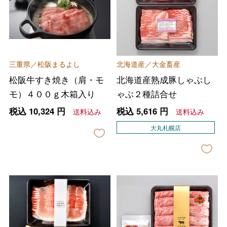
三重県／松阪まるよし
北海道産／大金畜産
松阪牛すき焼き（肩・モ
北海道産熟成豚しゃぶし
モ）４００ｇ木箱入り
ゃぶ２種詰合せ
税込
10,324
円
税込
5,616
円
送料込み
送料込み
大丸札幌店