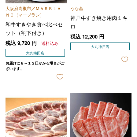
大阪府高槻市／ＭＡＲＢＬＡ
うな基
ＮＣ（マーブラン）
神戸牛すき焼き用肉１キ
和牛すきやき食べ比べセ
ロ
ット（割下付き）
税込
12,200
円
税込
9,720
円
送料込み
大丸神戸店
大丸梅田店
お届けに８～１２日かかる場合がご
ざいます。