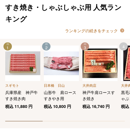
すき焼き・しゃぶしゃぶ用
人気ラン
キング
ランキングの続きをチェック
4
1
2
3
スギモト
日本橋 日山
大井肉店
大井
兵庫県産 神戸牛
山形牛 肩ロース
神戸牛肩ロースす
黒毛
すき焼き肉
すきやき用
き焼き
ゃぶ
税込
11,880
円
税込
10,800
円
税込
16,740
円
税