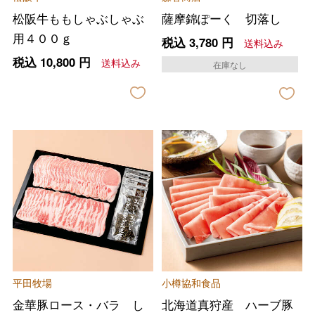
松阪牛ももしゃぶしゃぶ
薩摩錦ぽーく 切落し
用４００ｇ
税込
3,780
円
送料込み
税込
10,800
円
送料込み
在庫なし
平田牧場
小樽協和食品
金華豚ロース・バラ し
北海道真狩産 ハーブ豚