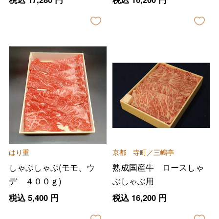
はり重
京都 寺町／三嶋亭
しゃぶしゃぶ(モモ、ウ
熟成国産牛 ロースしゃ
デ ４００ｇ)
ぶしゃぶ用
税込
5,400
円
税込
16,200
円