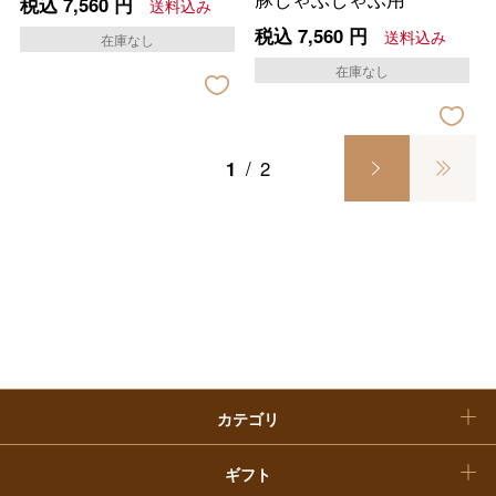
税込
7,560
円
送料込み
大丸・松坂屋のギフト
ビューティー
税込
7,560
円
母の日
送料込み
在庫なし
ファッション
出産内祝い
在庫なし
父の日
ホーム＆インテリア
結婚内祝い
お中元
1
/
2
ベビー＆キッズ
お香典返し
敬老の日
快気祝い
お歳暮
入学内祝い
おせち料理
クリスマスケーキ
カテゴリ
福袋
ギフト