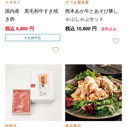
スギモト
さつま屋産業
国内産 黒毛和牛すき焼
熊本あか牛とあそび豚し
き肉
ゃぶしゃぶセット
税込
6,800
円
税込
10,800
円
送料込み
大丸神戸店
松阪牛
森谷商店