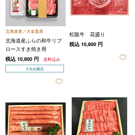
北海道産／大金畜産
松阪牛 花盛り
北海道産ふらの和牛リブ
税込
10,800
円
ロースすき焼き用
税込
10,800
円
送料込み
大丸札幌店