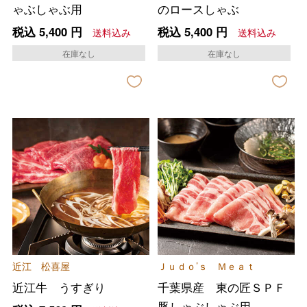
ゃぶしゃぶ用
のロースしゃぶ
税込
5,400
円
税込
5,400
円
送料込み
送料込み
在庫なし
在庫なし
バレンタインチョコレート
近江 松喜屋
Ｊｕｄｏ’ｓ Ｍｅａｔ
フード＆スイーツ
近江牛 うすぎり
千葉県産 東の匠ＳＰＦ
ホワイトデー
豚しゃぶしゃぶ用