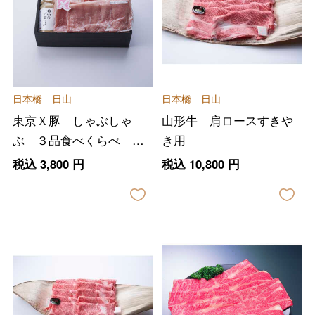
日本橋 日山
日本橋 日山
東京Ｘ豚 しゃぶしゃ
山形牛 肩ロースすきや
ぶ ３品食べくらべ ご
き用
まだれ付き
税込
3,800
円
税込
10,800
円