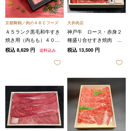
京都舞鶴／肉のＡＢＣフーズ
大井肉店
Ａ５ランク黒毛和牛すき
神戸牛 ロース・赤身２
焼き用（内もも）４００
種盛り合せすき焼肉 ６
ｇ
００ｇ
税込
8,629
円
税込
13,500
円
送料込み