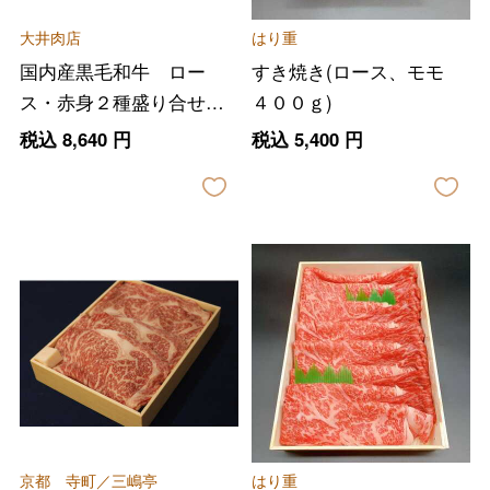
大井肉店
はり重
国内産黒毛和牛 ロー
すき焼き(ロース、モモ
ス・赤身２種盛り合せす
４００ｇ)
き焼き
税込
8,640
円
税込
5,400
円
京都 寺町／三嶋亭
はり重