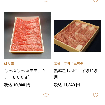
はり重
京都 寺町／三嶋亭
しゃぶしゃぶ(モモ、ウ
熟成黒毛和牛 すき焼き
デ ８００ｇ)
用
税込
10,800
円
税込
11,340
円