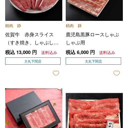
精肉 静
精肉 静
佐賀牛 赤身スライス
鹿児島黒豚ロースしゃぶ
（すき焼き、しゃぶしゃ
しゃぶ用
ぶ用）
税込
13,000
円
税込
6,000
円
送料込み
送料込み
大丸下関店
大丸下関店