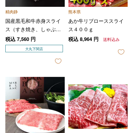
精肉静
熊本県
国産黒毛和牛赤身スライ
あか牛リブローススライ
ス（すき焼き、しゃぶし
ス４００ｇ
ゃぶ用）
税込
7,560
円
税込
8,964
円
送料込み
大丸下関店