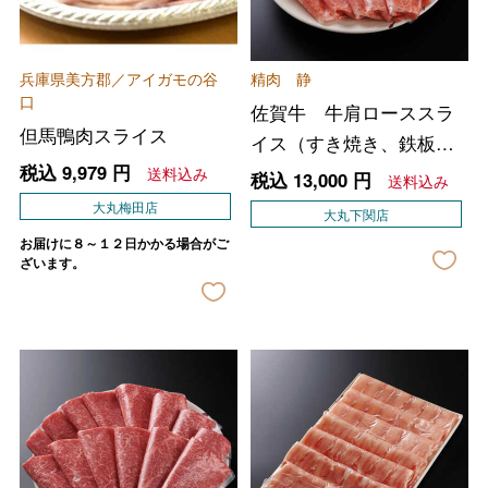
兵庫県美方郡／アイガモの谷
精肉 静
口
佐賀牛 牛肩ローススラ
但馬鴨肉スライス
イス（すき焼き、鉄板焼
税込
9,979
円
き用）
送料込み
税込
13,000
円
送料込み
大丸梅田店
大丸下関店
お届けに８～１２日かかる場合がご
ざいます。