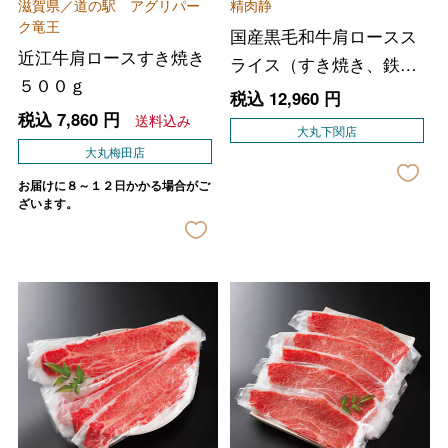
滋賀県／道の駅 アグリパー
精肉静
ク竜王
国産黒毛和牛肩ロースス
近江牛肩ロースすき焼き
ライス（すき焼き、鉄板
５００ｇ
焼き用）
税込
12,960
円
税込
7,860
円
送料込み
大丸下関店
大丸梅田店
お届けに８～１２日かかる場合がご
ざいます。