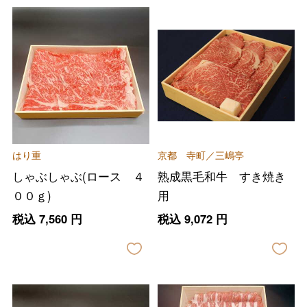
はり重
京都 寺町／三嶋亭
しゃぶしゃぶ(ロース ４
熟成黒毛和牛 すき焼き
００ｇ)
用
税込
7,560
円
税込
9,072
円