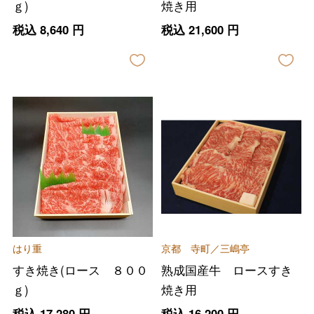
ｇ)
焼き用
税込
8,640
円
税込
21,600
円
はり重
京都 寺町／三嶋亭
すき焼き(ロース ８００
熟成国産牛 ロースすき
ｇ)
焼き用
税込
17,280
円
税込
16,200
円