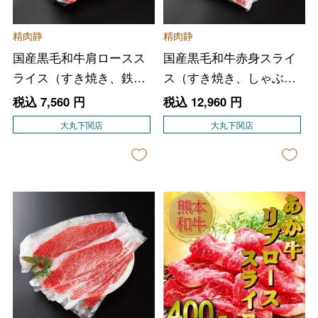
精肉静
精肉静
国産黒毛和牛肩ロースス
国産黒毛和牛赤身スライ
ライス（すき焼き、鉄板
ス（すき焼き、しゃぶし
焼き用）
ゃぶ用）
税込
7,560
円
税込
12,960
円
大丸下関店
大丸下関店