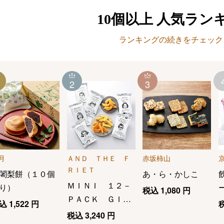
10個以上
人気ラン
ランキングの続きをチェック
2
3
月
ＡＮＤ ＴＨＥ Ｆ
赤坂柿山
ＲＩＥＴ
闍梨餅（１０個
あ・ら・かしこ
ＭＩＮＩ １２－
り）
税込
1,080
円
ＰＡＣＫ ＧＩＦ
込
1,522
円
Ｔ ＢＯＸ
税込
3,240
円