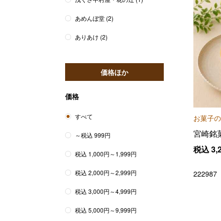
あめんぼ堂
(2)
ありあけ
(2)
アンテノール
(9)
価格ほか
ＡＮＤ ＴＨＥ ＦＲＩＥＴ
(1)
アンリ・シャルパンティエ
(20)
価格
ア・ラ・カンパーニュ
(2)
すべて
お菓子の
池田食品
(4)
宮崎銘
～税込 999円
税込
3,
井桁堂
(1)
税込 1,000円～1,999円
ＩＳＨＩＹＡ
(2)
税込 2,000円～2,999円
222987
泉屋
(1)
税込 3,000円～4,999円
苺のワルツ
(3)
税込 5,000円～9,999円