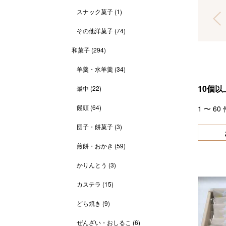
スナック菓子
(1)
その他洋菓子
(74)
和菓子
(294)
羊羹・水羊羹
(34)
10個以
最中
(22)
饅頭
(64)
1
〜
60
団子・餅菓子
(3)
煎餅・おかき
(59)
かりんとう
(3)
カステラ
(15)
どら焼き
(9)
ぜんざい・おしるこ
(6)