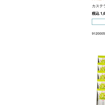
巌流本舗
(1)
カステ
税込
1,
菊家
(1)
北菓楼
(1)
京都祇園あのん
(7)
9120005
京都祇園萩月
(2)
京橋千疋屋
(2)
キル フェ ボン
(1)
銀座ウエスト
(10)
銀座千疋屋
(1)
銀座たまや
(2)
黒船
(6)
グラマシーニューヨーク
(2)