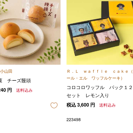
小山田
Ｒ．Ｌ ｗａｆｆｌｅ ｃａｋｅ（
ール・エル ワッフルケーキ）
菓 チーズ饅頭
コロコロワッフル パック１２
240
円
送料込み
セット レモン入り
税込
3,600
円
送料込み
223498