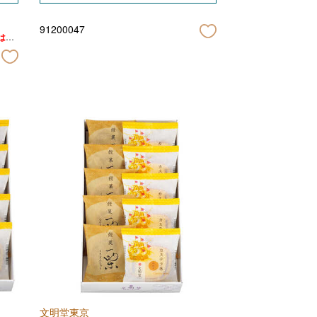
91200047
は、
様は、
文明堂東京