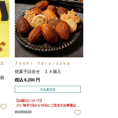
エ
Ｔｏｓｈｉ Ｙｏｒｏｉｚｕｋａ
焼菓子詰合せ １４個入
袋
税込
6,200
円
大丸東京店
【お届けについて】
（1）毎月1日から15日にご注文のお客様は、
当月25日以降順次お届けいたします。
90200630
（2）毎月16日から月末にご注文のお客様は、