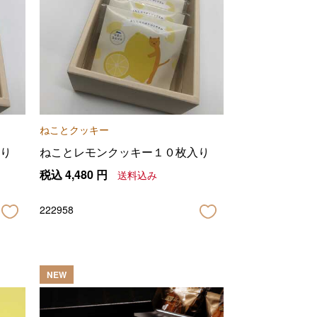
ねことクッキー
り
ねことレモンクッキー１０枚入り
税込
4,480
円
送料込み
222958
NEW