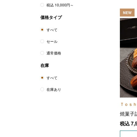
イルフェジュール
(4)
税込 10,000円～
NEW
上野風月堂
(4)
価格タイプ
ウメダチーズラボ
(1)
すべて
永久堂
(2)
セール
永楽屋
(1)
通常価格
えくぼ屋
(1)
在庫
エール・エル
(4)
すべて
老松
(11)
在庫あり
王様堂本店
(4)
Ｔｏｓｈ
ＯＳＡＫＡ愛シング
(3)
焼菓子
小布施堂
(3)
税込
7,
ヴィタメール
(3)