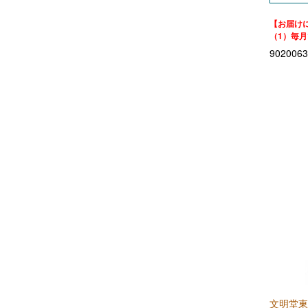
ヴェンキ
(1)
【お届け
（1）毎月
菓か舎
(4)
当月25
9020063
（2）毎
果子乃季
(2)
翌月10
叶匠壽庵
(6)
ｋａｎｏｗａ
(1)
ＣＡＦＥ ＯＨＺＡＮ（カフェ
オウザン）
(7)
鎌倉五郎本店
(1)
カールユーハイム
(1)
ガトーフェスタ ハラダ
(1)
ガトー・ド・ボワイヤージュ
(6)
ガラスの中のアリス
(3)
文明堂東