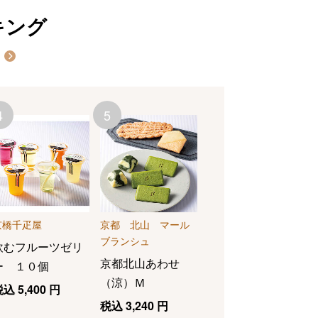
キング
4
5
6
京都 北山 マール
ブランシュ
涼・夏組 Ｍ
税込
3,240
円
京橋千疋屋
京都 北山 マール
ブランシュ
飲むフルーツゼリ
京都北山あわせ
ー １０個
（涼）Ｍ
税込
5,400
円
税込
3,240
円