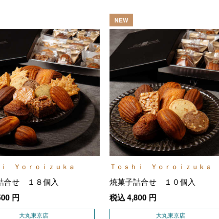
NEW
ｉ Ｙｏｒｏｉｚｕｋａ
Ｔｏｓｈｉ Ｙｏｒｏｉｚｕｋａ
詰合せ １８個入
焼菓子詰合せ １０個入
500
円
税込
4,800
円
大丸東京店
大丸東京店