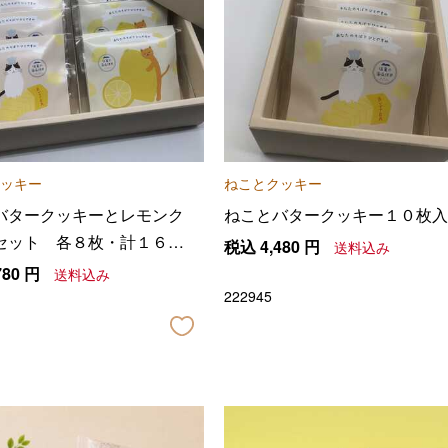
ッキー
ねことクッキー
バタークッキーとレモンク
ねことバタークッキー１０枚入
セット 各８枚・計１６枚
税込
4,480
円
送料込み
780
円
送料込み
222945