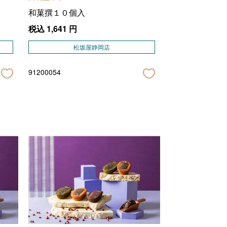
和菓撰１０個入
税込
1,641
円
松坂屋静岡店
91200054