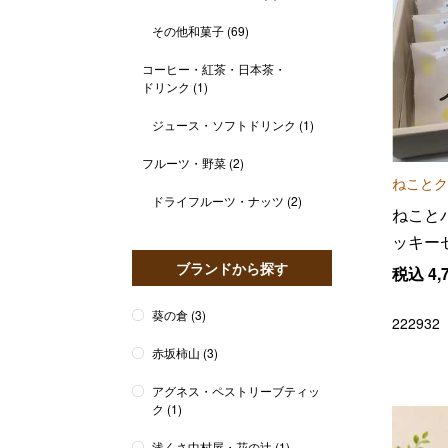
その他和菓子
(69)
コーヒー・紅茶・日本茶・
ドリンク
(1)
ジュース・ソフトドリンク
(1)
フルーツ・野菜
(2)
ねことク
ドライフルーツ・ナッツ
(2)
ねこと
ッキー
入り
ブランドから探す
税込
4,
葵の倉
(3)
222932
赤坂柿山
(3)
アグネス・ペストリーブティッ
ク
(1)
浅くさ中村屋・花の辻
(1)