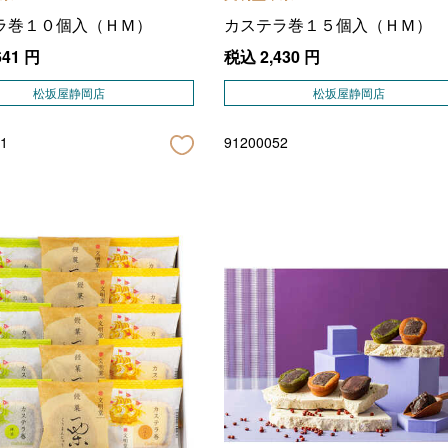
ラ巻１０個入（ＨＭ）
カステラ巻１５個入（ＨＭ）
641
円
税込
2,430
円
松坂屋静岡店
松坂屋静岡店
1
91200052