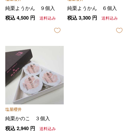
純栗ようかん ９個入
純栗ようかん ６個入
税込
4,500
円
税込
3,300
円
送料込み
送料込み
バレンタインチョコレート
フード＆スイーツ
ホワイトデー
大丸・松坂屋のギフト
ビューティー
母の日
ファッション
出産内祝い
父の日
塩屋櫻井
ホーム＆インテリア
結婚内祝い
純栗かのこ ３個入
お中元
税込
2,940
円
送料込み