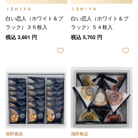
ＩＳＨＩＹＡ
ＩＳＨＩＹＡ
白い恋人（ホワイト＆ブ
白い恋人（ホワイト＆ブ
ラック）３６枚入
ラック）５４枚入
税込
3,801
円
税込
5,702
円
池田食品
池田食品