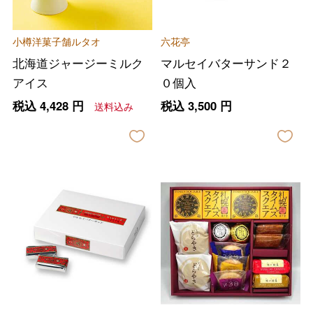
小樽洋菓子舗ルタオ
六花亭
北海道ジャージーミルク
マルセイバターサンド２
アイス
０個入
税込
4,428
円
税込
3,500
円
送料込み