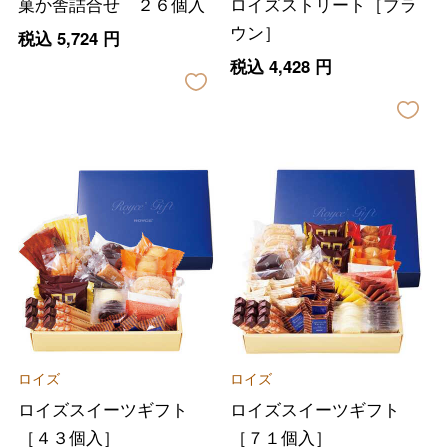
菓か舎詰合せ ２６個入
ロイズストリート［ブラ
ウン］
税込
5,724
円
税込
4,428
円
ロイズ
ロイズ
ロイズスイーツギフト
ロイズスイーツギフト
［４３個入］
［７１個入］