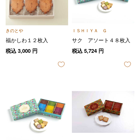
きのとや
ＩＳＨＩＹＡ Ｇ
福かしわ１２枚入
サク アソート４８枚入
税込
3,000
円
税込
5,724
円