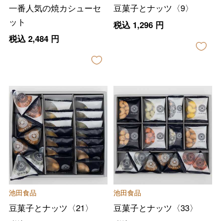
一番人気の焼カシューセ
豆菓子とナッツ〈9〉
ット
税込
1,296
円
税込
2,484
円
池田食品
池田食品
豆菓子とナッツ〈21〉
豆菓子とナッツ〈33〉