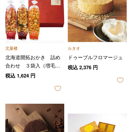
北菓楼
ルタオ
北海道開拓おかき 詰め
ドゥーブルフロマージュ
合わせ ３袋入（増毛甘
税込
2,376
円
エビ・枝幸帆立・えりも
税込
1,624
円
昆布×各１袋）