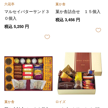
六花亭
菓か舎
マルセイバターサンド３
菓か舎詰合せ １５個入
０個入
税込
3,456
円
税込
5,250
円
菓か舎
ロイズ