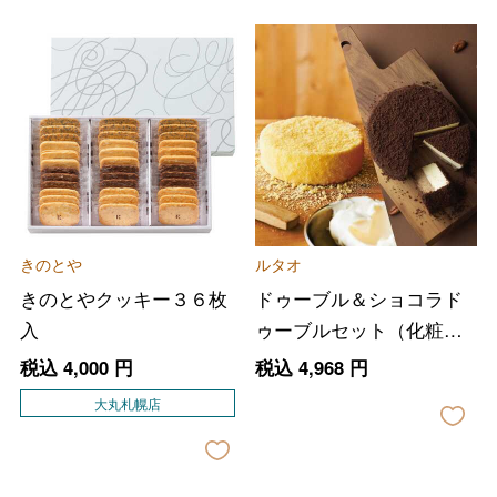
きのとや
ルタオ
きのとやクッキー３６枚
ドゥーブル＆ショコラド
入
ゥーブルセット（化粧箱
付き）
税込
4,000
円
税込
4,968
円
大丸札幌店