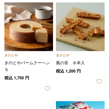
きのとや
きのとや
きのとやバームクーヘン
風の音 ８本入
Ｓ
税込
1,200
円
税込
1,750
円