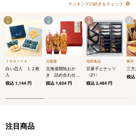
ランキングの続きをチェック
4
1
2
3
ＩＳＨＩＹＡ
北菓楼
池田食品
柳月
白い恋人 １２枚
北海道開拓おか
豆菓子とナッツ
三方
入
き 詰め合わせ
〈21〉
税
３袋入（増毛甘エ
税込
1,144
円
税込
1,624
円
税込
2,484
円
ビ・枝幸帆立・え
りも昆布×各１袋）
注目商品