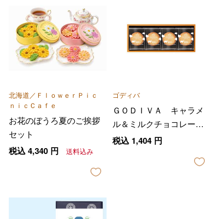
北海道／ＦｌｏｗｅｒＰｉｃ
ゴディバ
ｎｉｃＣａｆｅ
ＧＯＤＩＶＡ キャラメ
お花のぼうろ夏のご挨拶
ル＆ミルクチョコレート
セット
クッキー ８枚入
税込
1,404
円
税込
4,340
円
送料込み