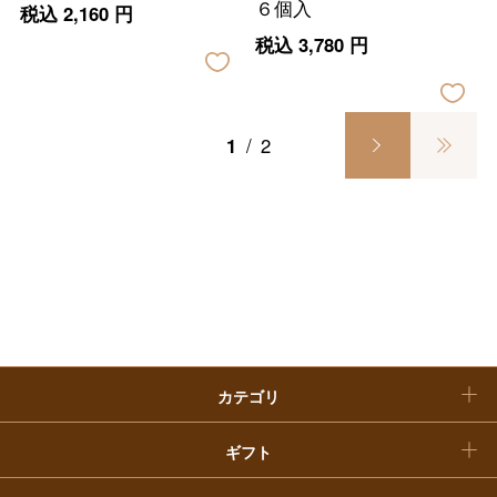
６個入
母の日
税込
2,160
円
税込
3,780
円
ファッション
出産内祝い
父の日
ホーム＆インテリア
結婚内祝い
お中元
1
/
2
ベビー＆キッズ
お香典返し
敬老の日
快気祝い
お歳暮
入学内祝い
おせち料理
クリスマスケーキ
カテゴリ
福袋
ギフト