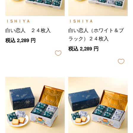
ＩＳＨＩＹＡ
ＩＳＨＩＹＡ
白い恋人 ２４枚入
白い恋人（ホワイト＆ブ
ラック）２４枚入
税込
2,289
円
税込
2,289
円