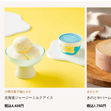
小樽洋菓子舗ルタオ
きのとや
北海道ジャージーミルクアイス
きのとやバー
税込
4,428
円
税込
1,750
円