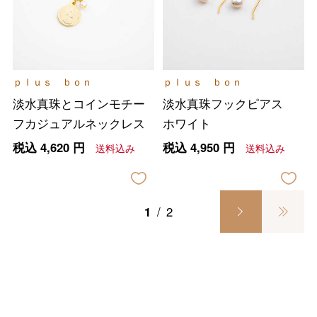
バレンタインチョコレート
フード＆スイーツ
ｐｌｕｓ ｂｏｎ
ｐｌｕｓ ｂｏｎ
ホワイトデー
淡水真珠とコインモチー
淡水真珠フックピアス
大丸・松坂屋のギフト
ビューティー
フカジュアルネックレス
ホワイト
母の日
税込
4,620
円
税込
4,950
円
送料込み
送料込み
ファッション
出産内祝い
父の日
ホーム＆インテリア
結婚内祝い
お中元
1
/
2
ベビー＆キッズ
お香典返し
敬老の日
快気祝い
お歳暮
入学内祝い
おせち料理