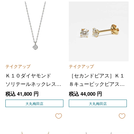
テイクアップ
テイクアップ
Ｋ１０ダイヤモンド
［セカンドピアス］Ｋ１
ソリテールネックレス
８キュービックピアス
（ＷＧ）
（大）
税込
41,800
円
税込
44,000
円
大丸梅田店
大丸梅田店