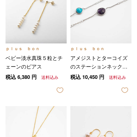
ｐｌｕｓ ｂｏｎ
ｐｌｕｓ ｂｏｎ
ベビー淡水真珠５粒とチ
アメジストとターコイズ
ェーンのピアス
のステーションネックレ
ス
税込
6,380
円
税込
10,450
円
送料込み
送料込み