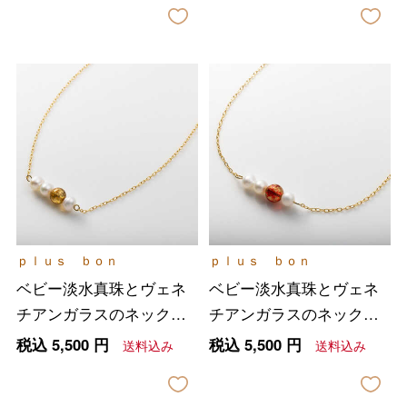
ｐｌｕｓ ｂｏｎ
ｐｌｕｓ ｂｏｎ
ベビー淡水真珠とヴェネ
ベビー淡水真珠とヴェネ
チアンガラスのネックレ
チアンガラスのネックレ
ス イエロー
ス レッド
税込
5,500
円
税込
5,500
円
送料込み
送料込み