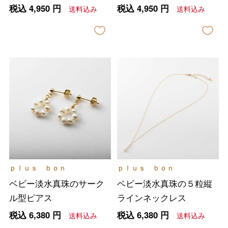
ド
ー
税込
4,950
円
税込
4,950
円
送料込み
送料込み
ｐｌｕｓ ｂｏｎ
ｐｌｕｓ ｂｏｎ
ベビー淡水真珠のサーク
ベビー淡水真珠の５粒縦
ル型ピアス
ラインネックレス
税込
6,380
円
税込
6,380
円
送料込み
送料込み