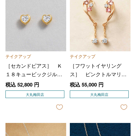
テイクアップ
テイクアップ
［セカンドピアス］ Ｋ
［フワットイヤリング
１８キュービックジルコ
ス］ ピンクトルマリン
ニアハートカットピアス
スイングイヤリング（Ｐ
税込
52,800
円
税込
55,000
円
（ＹＧ）
Ｇ）
大丸梅田店
大丸梅田店