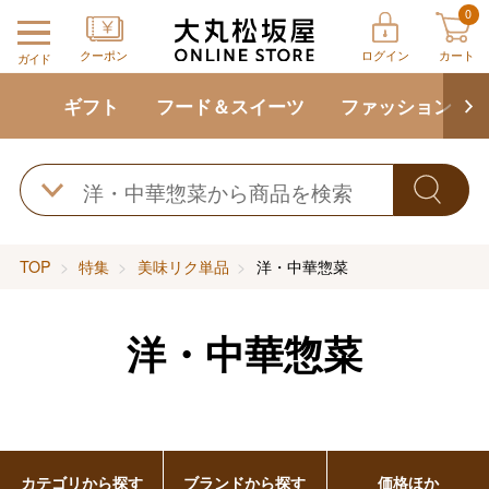
0
クーポン
ログイン
カート
ガイド
ギフト
フード＆スイーツ
ファッション
TOP
特集
美味リク単品
洋・中華惣菜
洋・中華惣菜
カテゴリから探す
ブランドから探す
価格ほか