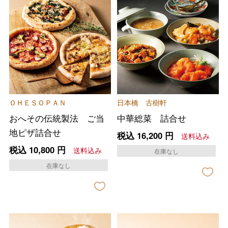
ＯＨＥＳＯＰＡＮ
日本橋 古樹軒
おへその伝統製法 ご当
中華総菜 詰合せ
地ピザ詰合せ
税込
16,200
円
送料込み
税込
10,800
円
送料込み
在庫なし
在庫なし