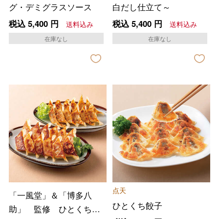
グ・デミグラスソース
白だし仕立て～
税込
5,400
円
税込
5,400
円
送料込み
送料込み
在庫なし
在庫なし
点天
「一風堂」＆「博多八
ひとくち餃子
助」 監修 ひとくち餃