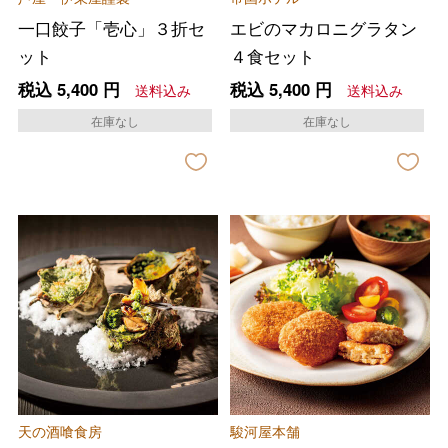
一口餃子「壱心」３折セ
エビのマカロニグラタン
ット
４食セット
税込
5,400
円
税込
5,400
円
送料込み
送料込み
在庫なし
在庫なし
天の酒喰食房
駿河屋本舗