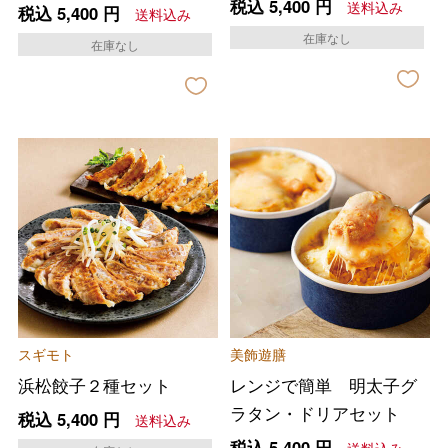
税込
5,400
円
子セット（２種計８袋）
送料込み
税込
5,400
円
送料込み
在庫なし
在庫なし
スギモト
美飾遊膳
浜松餃子２種セット
レンジで簡単 明太子グ
ラタン・ドリアセット
税込
5,400
円
送料込み
税込
5,400
円
送料込み