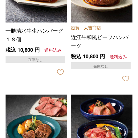
滋賀 大吉商店
十勝清水牛生ハンバーグ
近江牛和風ビーフハンバ
１８個
ーグ
税込
10,800
円
送料込み
税込
10,800
円
送料込み
在庫なし
在庫なし