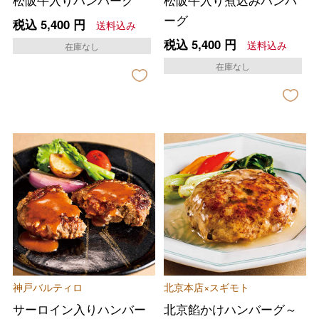
ーグ
税込
5,400
円
送料込み
税込
5,400
円
送料込み
在庫なし
在庫なし
神戸バルティロ
北京本店×スギモト
サーロイン入りハンバー
北京餡かけハンバーグ～