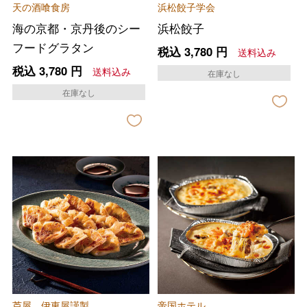
天の酒喰食房
浜松餃子学会
海の京都・京丹後のシー
浜松餃子
フードグラタン
税込
3,780
円
送料込み
税込
3,780
円
送料込み
在庫なし
在庫なし
芦屋 伊東屋謹製
帝国ホテル