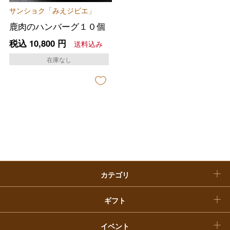
サンショク「みえジビエ」
ファッション
出産内祝い
父の日
鹿肉のハンバーグ１０個
ホーム＆インテリア
結婚内祝い
税込
10,800
円
送料込み
お中元
在庫なし
ベビー＆キッズ
お香典返し
敬老の日
快気祝い
お歳暮
入学内祝い
おせち料理
クリスマスケーキ
カテゴリ
福袋
ギフト
イベント