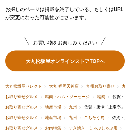
お探しのページは掲載を終了している、もしくはURL
が変更になった可能性がございます。
お買い物をお楽しみください
バレンタインチョコレート
フード＆スイーツ
大丸松坂屋オンラインストアTOPへ
ホワイトデー
大丸・松坂屋のギフト
ビューティー
母の日
ファッション
出産内祝い
大丸松坂屋セレクト
大丸 福岡天神店
九州お取り寄せ
九
父の日
お取り寄せグルメ
精肉・ハム・ソーセージ
精肉
佐賀・唐
ホーム＆インテリア
結婚内祝い
お中元
お取り寄せグルメ
地産市場
九州
佐賀・唐津「上場亭」佐
ベビー＆キッズ
お香典返し
お取り寄せグルメ
地産市場
九州
ごちそう肉
佐賀・唐
敬老の日
お取り寄せグルメ
お肉特集
すき焼き・しゃぶしゃぶ用
佐
快気祝い